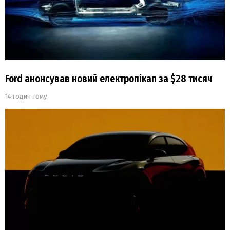
Ford анонсував новий електропікап за $28 тисяч
14 годин тому