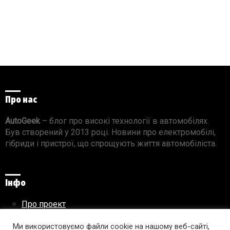
Про нас
AutoGeek
– блог про високі технології в автомобілях.
Був створений у 2013 році. Новини про електромобілі,
гібриди і пристрої, що спрощують життя автомобіліста.
Інфо
Про проект
Реклама на сайті
Правила використання матеріалів
Ми використовуємо файли cookie на нашому веб-сайті,