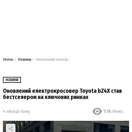
You are here:
Home
Новини
Оновлений електрокросовер Toyota bZ4X став бестселером на ключових ринках
НОВИНИ
Оновлений електрокросовер Toyota bZ4X став
бестселером на ключових ринках
4 місяці тому
1.1k
Views