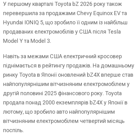
У першому кварталі Toyota bZ 2026 року також
перевершила за продажами Chevy Equinox EV та
Hyundai IONIQ 5, що зробило її одним із найбільш
продаваних електромобілів у США після Tesla
Model Y та Model 3.
Навіть за межами США електричний кросовер
піднімається в рейтингу продажів. На домашньому
ринку Toyota в Японії оновлений bZ4X вперше став
найпопулярнішим вітчизняним електромобілем у
другій половині 2025 фінансового року. Toyota
продала понад 2000 екземплярів bZ4X у Японії в
лютому, що зробило авто найпопулярнішим
вітчизняним електромобілем четвертий місяць
поспіль.