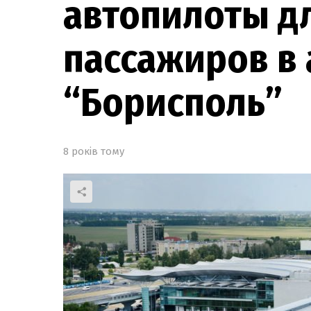
автопилоты д
пассажиров в
“Борисполь”
8 років тому