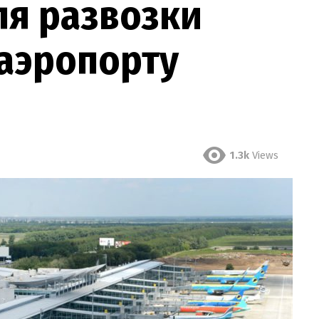
ля развозки
 аэропорту
1.3k
Views