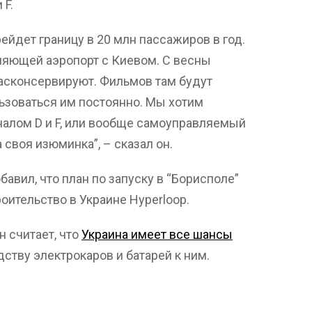
 F.
ейдет границу в 20 млн пассажиров в год.
няющей аэропорт с Киевом. С весны
 расконсервируют. Фильмов там будут
ьзоваться им постоянно. Мы хотим
налом D и F, или вообще самоуправляемый
 своя изюминка”, – сказал он.
авил, что план по запуску в “Борисполе”
оительство в Украине Hyperloop.
н считает, что
Украина имеет все шансы
ству электрокаров и батарей к ним.