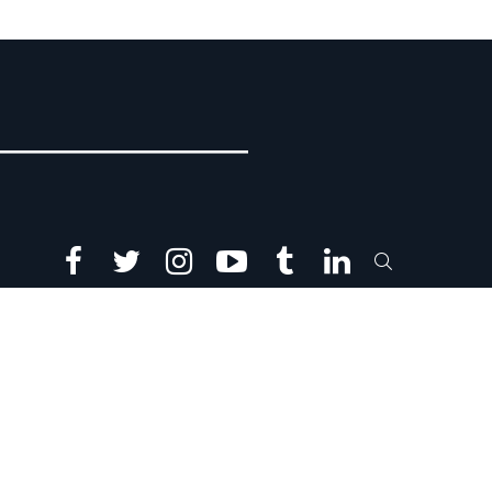
facebook
twitter
instagram
youtube
tumblr
linkedin
SEARCH