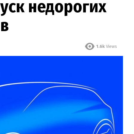
уск недорогих
ів
1.6k
Views