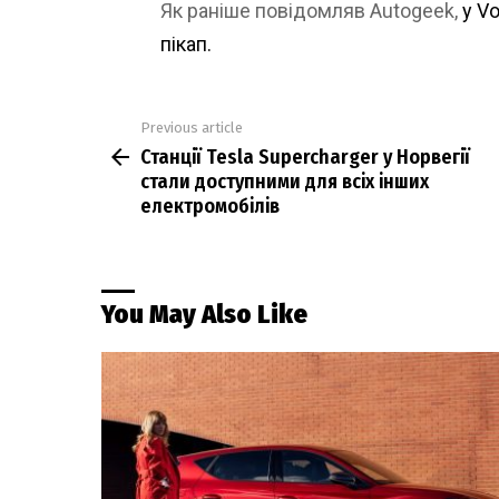
Як раніше повідомляв Autogeek,
у V
пікап.
Previous article
See
Станції Tesla Supercharger у Норвегії
more
стали доступними для всіх інших
електромобілів
You May Also Like