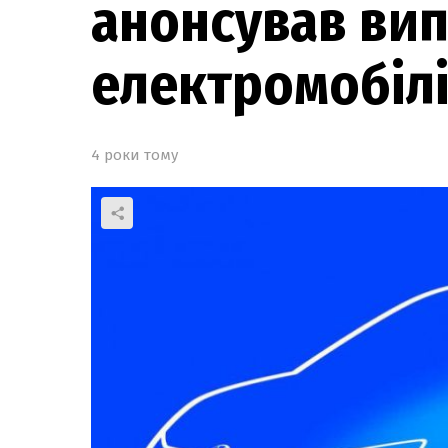
анонсував вип
електромобіл
4 роки тому