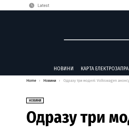
Latest
НОВИНИ
КАРТА ЕЛЕКТРОЗАПР
You are here:
Home
Новини
Одразу три моделі: Volkswagen анонсував випуск недорогих електромобілі
НОВИНИ
Одразу три мо