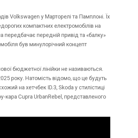
дів Volkswagen у Марторелі та Памплоні. Їх
дорогих компактних електромобілів на
а передбачає передній привід та «балку»
омобіля був минулорічний концепт
нової бюджетної лінійки не називаються.
2025 року. Натомість відомо, що це будуть
хожий на хетчбек ID.3, Skoda у стилістиці
шоу-кара Cupra UrbanRebel, представленого