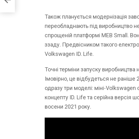
білів
Також планується модернізація заво
переобладнають під виробництво не
спрощеній платформі MEB Small. Вон
ззаду. Предвісником такого електр
Volkswagen ID. Life.
Точні терміни запуску виробництва 
Імовірно, це відбудеться не раніше 
одразу три моделі: міні-Volkswagen с
концепту ID. Life та серійна версія 
восени 2021 року.