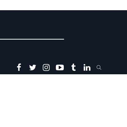
facebook
twitter
instagram
youtube
tumblr
linkedin
SEARCH