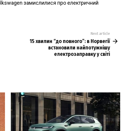
olkswagen замислилися про електричний
Next article
15 хвилин “до повного”: в Норвегії
встановили найпотужнішу
електрозаправку у світі