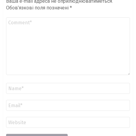
Ваша e-mail адреса не оприлюднюватиметься.
Обов’язкові поля позначені
*
Коментар
*
Ім'я
*
Email
*
Сайт