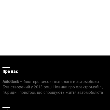
Про нас
AutoGeek
– блог про високі технології в автомобілях.
Був створений у 2013 році. Новини про електромобілі,
гібриди і пристрої, що спрощують життя автомобіліста.