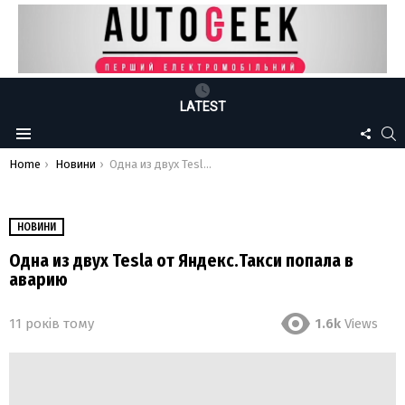
LATEST
FOLLO
S
Menu
US
You are here:
Home
Новини
Одна из двух Tesla от Яндекс.Такси попала в аварию
НОВИНИ
Одна из двух Tesla от Яндекс.Такси попала в
аварию
11 років тому
1.6k
Views