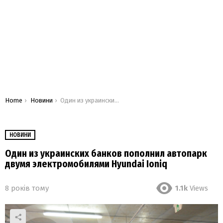
You are here:
Home
Новини
Один из украинских банков пополнил автопарк двумя электромобилями Hyundai Ioniq
НОВИНИ
Один из украинских банков пополнил автопарк
двумя электромобилями Hyundai Ioniq
8 років тому
1.1k
Views