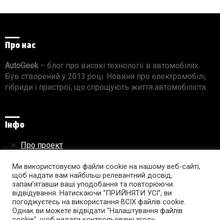
Про нас
AutoGeek
– блог про високі технології в автомобілях.
Був створений у 2013 році. Новини про електромобілі,
гібриди і пристрої, що спрощують життя автомобіліста.
Інфо
Про проект
Реклама на сайті
Ми використовуємо файли cookie на нашому веб-сайті,
Правила використання матеріалів
щоб надати вам найбільш релевантний досвід,
запам’ятавши ваші уподобання та повторюючи
відвідування. Натискаючи “ПРИЙНЯТИ УСІ”, ви
погоджуєтесь на використання ВСІХ файлів cookie.
Підпишись на AutoGeek!
Однак ви можете відвідати "Налаштування файлів
cookie", щоб надати контрольовану згоду.