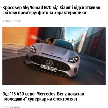
Кросовер SkyNomad N70 від Xiaomi відсвяткував
світову прем’єру: фото та характеристики
6 годин тому
Від 115 430 євро: Mercedes-Benz показав
“молодший” суперкар на електротязі
7 годин тому