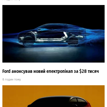
Ford анонсував новий електропікап за $28 тисяч
8 годин тому