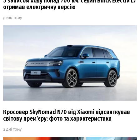
З запасом ходу понад 700 км: седан Buick Electra L7
отримав електричну версію
день тому
Кросовер SkyNomad N70 від Xiaomi відсвяткував
світову прем’єру: фото та характеристики
2 дні тому