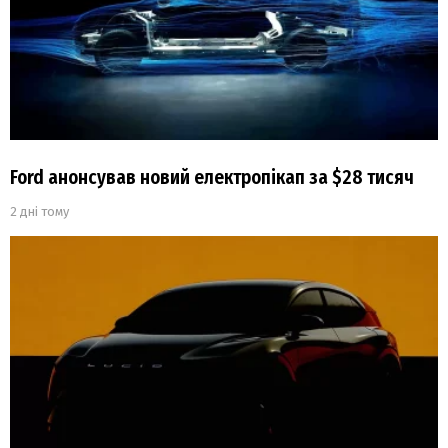
Ford анонсував новий електропікап за $28 тисяч
2 дні тому