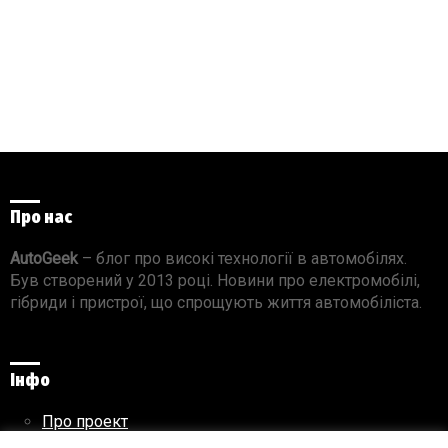
Про нас
AutoGeek
– блог про високі технології в автомобілях.
Був створений у 2013 році. Новини про електромобілі,
гібриди і пристрої, що спрощують життя автомобіліста.
Інфо
Про проект
Реклама на сайті