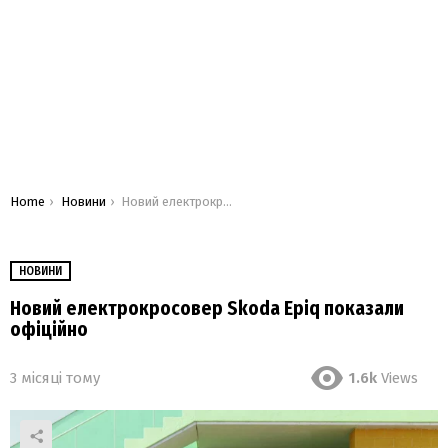
You are here:
Home
Новини
Новий електрокросовер Skoda Epiq показали офіційно
НОВИНИ
Новий електрокросовер Skoda Epiq показали
офіційно
3 місяці тому
1.6k
Views