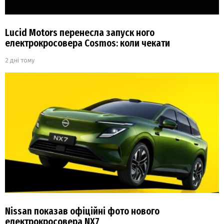
Lucid Motors перенесла запуск ного
електрокросовера Cosmos: коли чекати
2 дні тому
Nissan показав офіційні фото нового
електрокросовера NX7