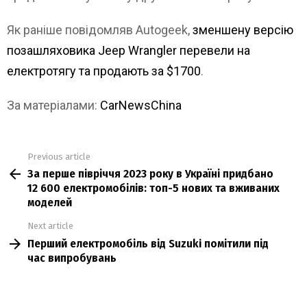
Як раніше повідомляв Autogeek,
зменшену версію
позашляховика Jeep Wrangler перевели на
електротягу та продають за $1700
.
За матеріалами:
CarNewsChina
Previous article
See
За перше півріччя 2023 року в Україні придбано
more
12 600 електромобілів: топ-5 нових та вживаних
моделей
Next article
Перший електромобіль від Suzuki помітили під
час випробувань