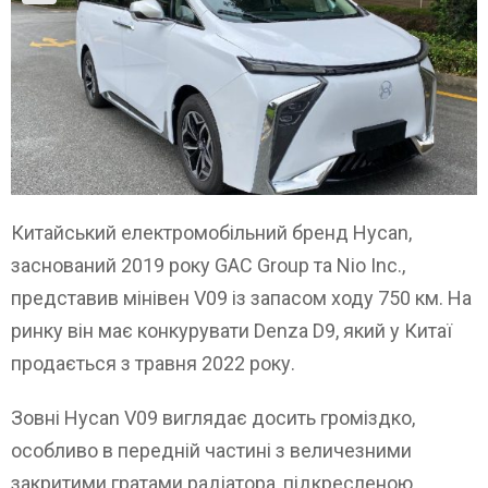
Китайський електромобільний бренд Hycan,
заснований 2019 року GAC Group та Nio Inc.,
представив мінівен V09 із запасом ходу 750 км. На
ринку він має конкурувати Denza D9, який у Китаї
продається з травня 2022 року.
Зовні Hycan V09 виглядає досить громіздко,
особливо в передній частині з величезними
закритими гратами радіатора, підкресленою