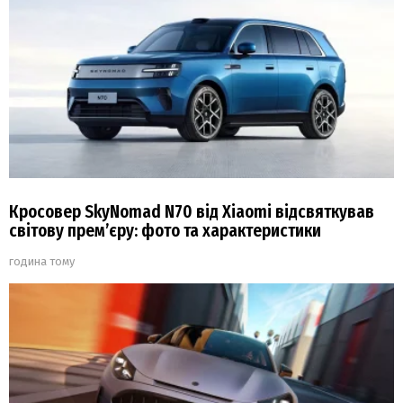
Кросовер SkyNomad N70 від Xiaomi відсвяткував
світову прем’єру: фото та характеристики
година тому