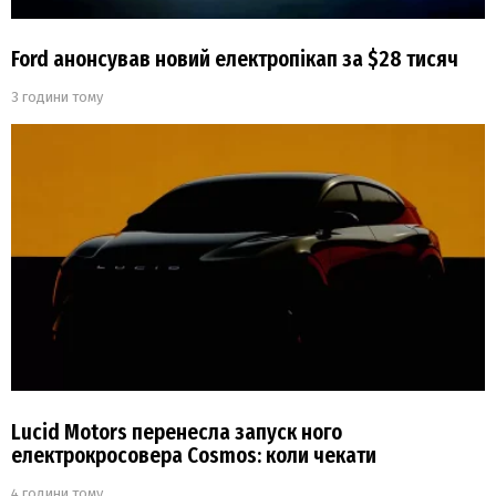
Ford анонсував новий електропікап за $28 тисяч
3 години тому
Lucid Motors перенесла запуск ного
електрокросовера Cosmos: коли чекати
4 години тому