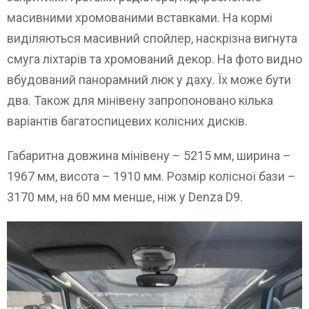
масивними хромованими вставками. На кормі
виділяються масивний спойлер, наскрізна вигнута
смуга ліхтарів та хромований декор. На фото видно
вбудований панорамний люк у даху. Їх може бути
два. Також для мінівену запропоновано кілька
варіантів багатоспицевих колісних дисків.
Габаритна довжина мінівену – 5215 мм, ширина –
1967 мм, висота – 1910 мм. Розмір колісної бази –
3170 мм, на 60 мм менше, ніж у Denza D9.