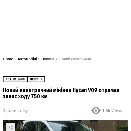
You are here:
Home
Автомобілі
Новини
Новий електричний мінівен Hycan V09 отримав запас ходу 750 км
АВТОМОБІЛІ
НОВИНИ
Новий електричний мінівен Hycan V09 отримав
запас ходу 750 км
3 роки тому
1.5k
Views