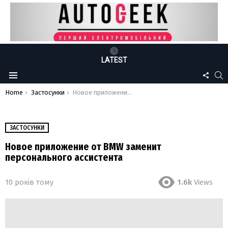
LATEST
FOLLO
S
Menu
US
You are here:
Home
Застосунки
Новое приложение от BMW заменит персонального ассистента
ЗАСТОСУНКИ
Новое приложение от BMW заменит
персонального ассистента
10 років тому
1.6k
Views