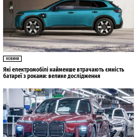
НОВИНИ
Які електромобілі найменше втрачають ємність
батареї з роками: велике дослідження