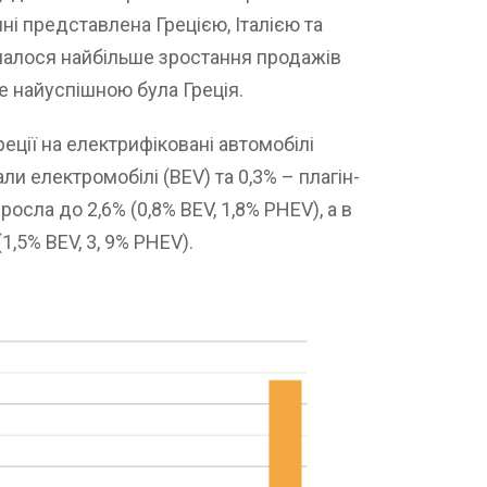
і представлена Грецією, Італією та
началося найбільше зростання продажів
ле найуспішною була Греція.
Греції на електрифіковані автомобілі
ли електромобілі (BEV) та 0,3% – плагін-
росла до 2,6% (0,8% BEV, 1,8% PHEV), а в
(1,5% BEV, 3, 9% PHEV).