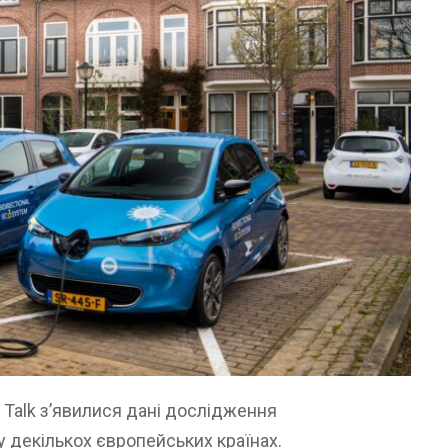
Talk з’явилися дані дослідження
у декількох європейських країнах.