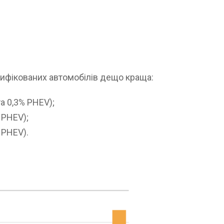
трифікованих автомобілів дещо краща:
та 0,3% PHEV);
% PHEV);
% PHEV).