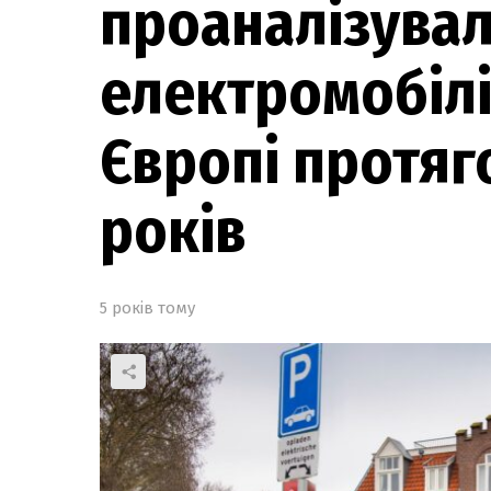
проаналізува
електромобілів
Європі протяг
років
5 років тому