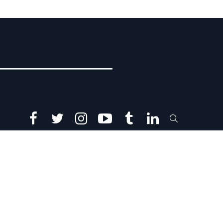
facebook
twitter
instagram
youtube
tumblr
linkedin
SEARCH