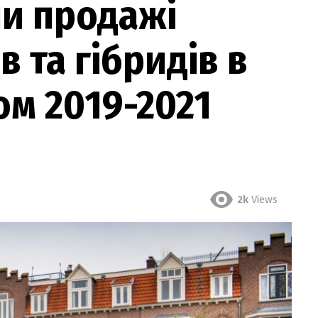
ли продажі
 та гібридів в
ом 2019-2021
2k
Views