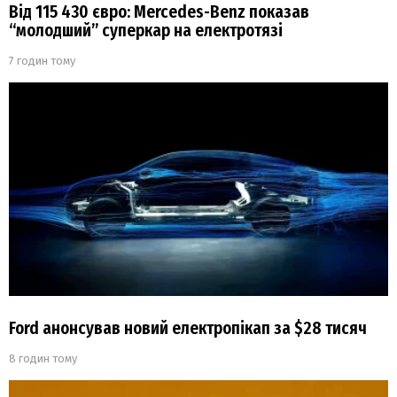
Від 115 430 євро: Mercedes-Benz показав
“молодший” суперкар на електротязі
7 годин тому
Ford анонсував новий електропікап за $28 тисяч
8 годин тому