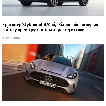
Кросовер SkyNomad N70 від Xiaomi відсвяткував
світову прем’єру: фото та характеристики
6 годин тому