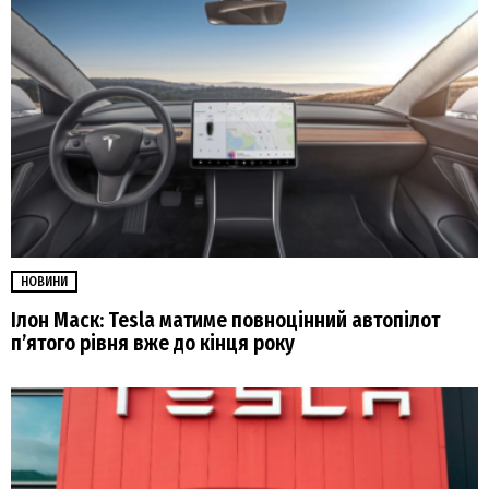
НОВИНИ
Ілон Маск: Tesla матиме повноцінний автопілот
п’ятого рівня вже до кінця року