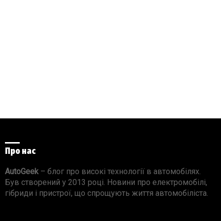
Про нас
AutoGeek
– блог про високі технології в автомобілях.
Був створений у 2013 році. Новини про електромобілі,
гібриди і пристрої, що спрощують життя автомобіліста.