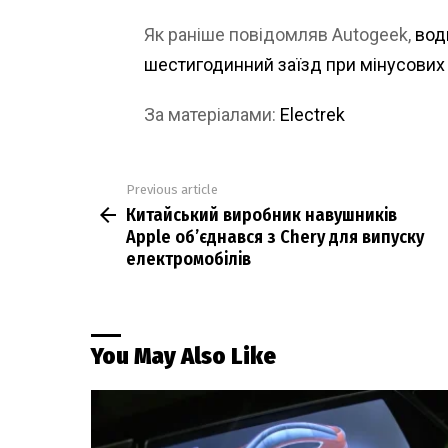
Як раніше повідомляв Autogeek,
вод
шестигодинний заїзд при мінусових
За матеріалами:
Electrek
Previous article
See
Китайський виробник навушників
more
Apple об’єднався з Chery для випуску
електромобілів
You May Also Like