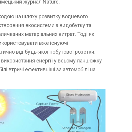
німецький журнал Nature.
кодою на шляху розвитку водневого
створення екосистеми з видобутку та
личезних матеріальних витрат. Тоді як
икористовувати вже існуючі
ично від будь-якої побутової розетки.
і використання енергії у всьому ланцюжку
ілі втричі ефективніші за автомобілі на