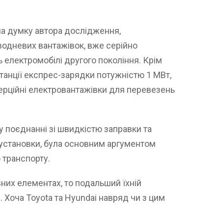
 на думку автора дослідження,
одневих вантажівок, вже серійно
 електромобілі другого покоління. Крім
станції експрес-зарядки потужністю 1 МВт,
рційні електровантажівки для перевезень
у поєднанні зі швидкістю заправки та
установки, була основним аргументом
 транспорту.
них елементах, то подальший їхній
 Хоча Toyota та Hyundai навряд чи з цим