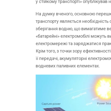
у стійкому транспорті» опублікував 
На думку вченого, основною переш
транспорту являється необхідність 
зберігання водню, що вимагатиме ве
«батарейні» електромобілі можуть в
електромережі та заряджатися практ
Крім того, з точки зору ефективност
її передачі, акумуляторні електромоб
водневих паливних елементах.