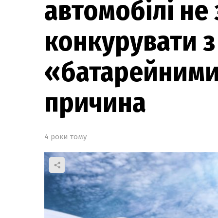
автомобілі не
конкурувати з
«батарейними
причина
4 роки тому