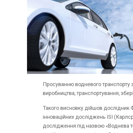
Просуванню водневого транспорту з
виробництва, транспортування, збер
Такого висновку дійшов дослідник Ф
інноваційних досліджень ISI (Карлср
дослідження під назвою «Воднева те