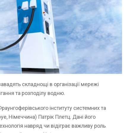
авадять складнощі в організації мережі
ігання та розподілу водню.
раунгоферівського інституту системних та
уе, Німеччина) Патрік Плетц. Дані його
хнологія навряд чи відіграє важливу роль