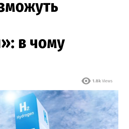
 зможуть
»: в чому
1.8k
Views