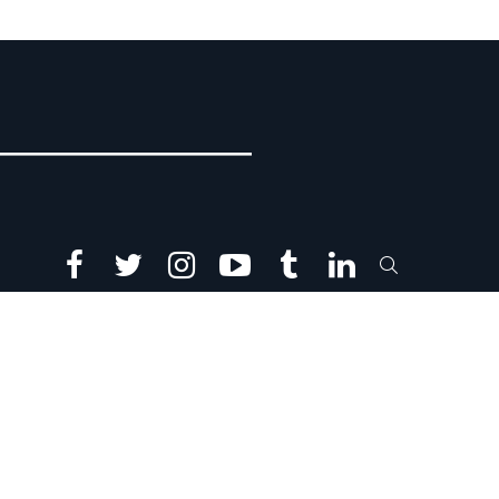
facebook
twitter
instagram
youtube
tumblr
linkedin
SEARCH