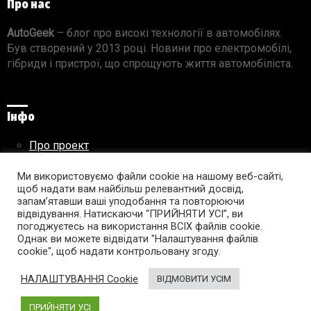
Про нас
AutoGeek
– блог про високі технології в автомобілях.
Був створений у 2013 році. Новини про електромобілі,
гібриди і пристрої, що спрощують життя автомобіліста.
Інфо
Про проект
Реклама на сайті
Правила використання матеріалів
Ми використовуємо файли cookie на нашому веб-сайті,
щоб надати вам найбільш релевантний досвід,
запам’ятавши ваші уподобання та повторюючи
відвідування. Натискаючи “ПРИЙНЯТИ УСІ”, ви
погоджуєтесь на використання ВСІХ файлів cookie.
Підпишись на AutoGeek!
Однак ви можете відвідати "Налаштування файлів
cookie", щоб надати контрольовану згоду.
facebook
twitter
instagram
youtube
tumblr
linkedin
НАЛАШТУВАННЯ Cookie
ВІДМОВИТИ УСІМ
ПРИЙНЯТИ УСІ