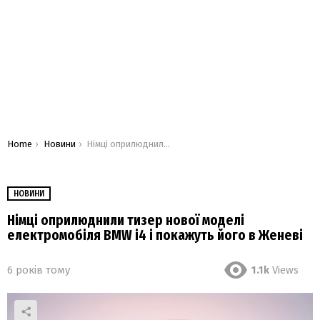
You are here:
Home
Новини
Німці оприлюднили тизер нової моделі електромобіля BMW i4 і покажуть його в Женеві
НОВИНИ
Німці оприлюднили тизер нової моделі
електромобіля BMW i4 і покажуть його в Женеві
6 років тому
1.1k
Views