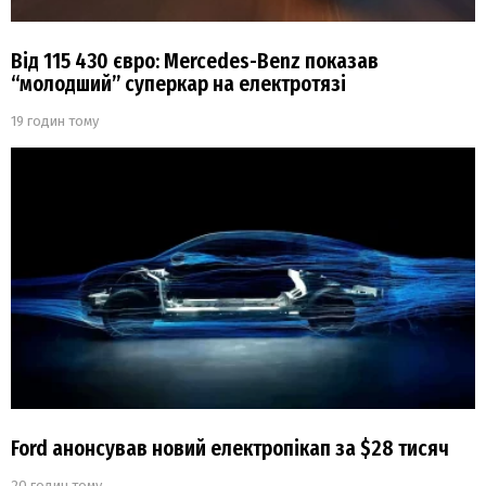
Від 115 430 євро: Mercedes-Benz показав
“молодший” суперкар на електротязі
19 годин тому
Ford анонсував новий електропікап за $28 тисяч
20 годин тому