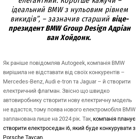
елегантний. Коротше кажучи –
ідеальний BMW з нульовим рівнем
викидів”, – зазначив старший
віце-
президент BMW Group Design Адріан
ван Хойдонк.
Як раніше повідомляв Autogeek, компанія BMW
вирішила не відставати від своїх конкурентів –
Mercedes-Benz, Audi e-tron та Jaguar – й створити
електричний флагман. Звісно що швидко
автовиробнику створити нову електричну модель
не вдастся, тому поява нового електромобіля BMW
запланована лише на 2024 рік. Так,
компанія планує
створити електроседан i6, який буде конкурувати з
Porsche Taycan
.