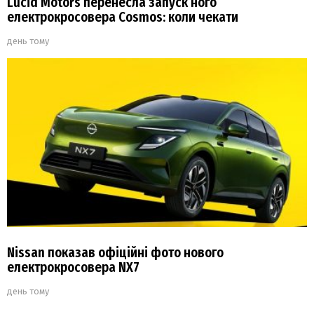
Lucid Motors перенесла запуск ного
електрокросовера Cosmos: коли чекати
день тому
Nissan показав офіційні фото нового
електрокросовера NX7
день тому