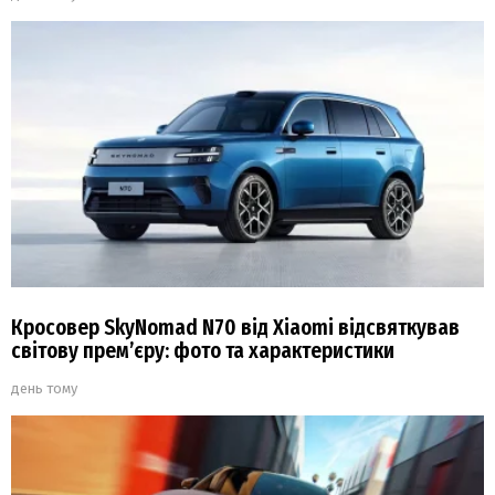
Кросовер SkyNomad N70 від Xiaomi відсвяткував
світову прем’єру: фото та характеристики
день тому