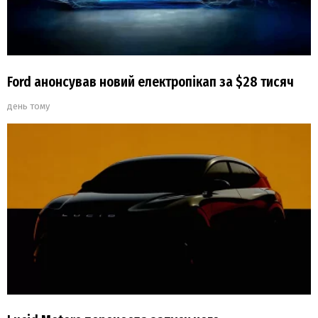
Ford анонсував новий електропікап за $28 тисяч
день тому