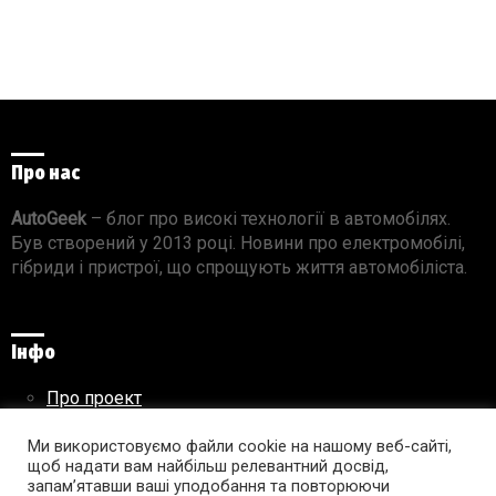
Про нас
AutoGeek
– блог про високі технології в автомобілях.
Був створений у 2013 році. Новини про електромобілі,
гібриди і пристрої, що спрощують життя автомобіліста.
Інфо
Про проект
Реклама на сайті
Правила використання матеріалів
Ми використовуємо файли cookie на нашому веб-сайті,
щоб надати вам найбільш релевантний досвід,
запам’ятавши ваші уподобання та повторюючи