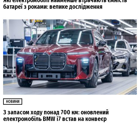
Які електромобілі найменше втрачають ємність
батареї з роками: велике дослідження
НОВИНИ
З запасом ходу понад 700 км: оновлений
електромобіль BMW i7 встав на конвеєр