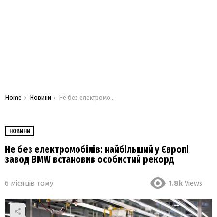
You are here:
Home
Новини
Не без електромобілів: найбільший у Європі завод BMW встановив особистий рекорд
НОВИНИ
Не без електромобілів: найбільший у Європі
завод BMW встановив особистий рекорд
6 місяців тому
1.8k
Views