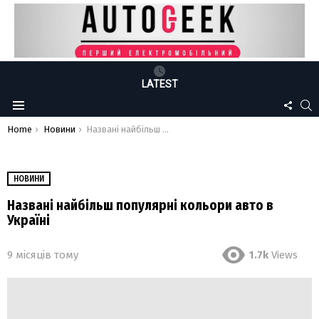
LATEST
FOLLO
S
Menu
US
You are here:
Home
Новини
Названі найбільш популярні кольори авто в Україні
НОВИНИ
Названі найбільш популярні кольори авто в
Україні
9 місяців тому
1.7k
Views