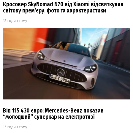
Кросовер SkyNomad N70 від Xiaomi відсвяткував
світову прем’єру: фото та характеристики
15 годин тому
Від 115 430 євро: Mercedes-Benz показав
“молодший” суперкар на електротязі
16 годин тому