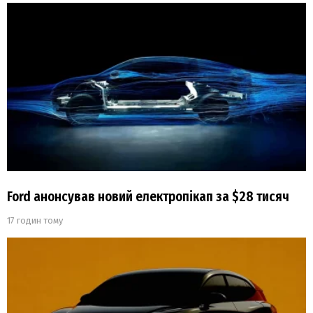
Ford анонсував новий електропікап за $28 тисяч
17 годин тому