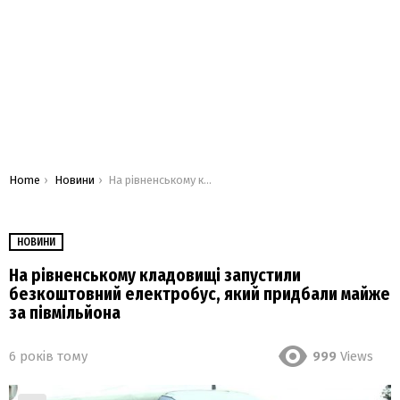
You are here:
Home
Новини
На рівненському кладовищі запустили безкоштовний електробус, який придбали майже за півмільйона
НОВИНИ
На рівненському кладовищі запустили
безкоштовний електробус, який придбали майже
за півмільйона
6 років тому
999
Views