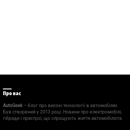
Про нас
AutoGeek
– блог про високі технології в автомобілях.
Був створений у 2013 році. Новини про електромобілі,
гібриди і пристрої, що спрощують життя автомобіліста.