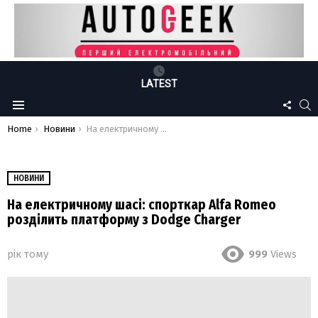
LATEST
FOLLO
S
Menu
US
You are here:
Home
Новини
На електричному шасі: спорткар Alfa Romeo розділить платформу з Dodge Charger
НОВИНИ
На електричному шасі: спорткар Alfa Romeo
розділить платформу з Dodge Charger
рік тому
999
Views