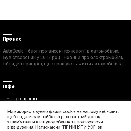
Про нас
AutoGeek
– блог про високі технології в автомобілях.
Був створений у 2013 році. Новини про електромобілі,
гібриди і пристрої, що спрощують життя автомобіліста.
Інфо
Про проект
Реклама на сайті
Правила використання матеріалів
Ми використовуємо файли cookie на нашому веб-сайті,
щоб надати вам найбільш релевантний досвід,
запам’ятавши ваші уподобання та повторюючи
відвідування. Натискаючи “ПРИЙНЯТИ УСІ”, ви