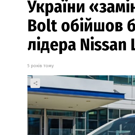
України «замін
Bolt обійшов 
лідера Nissan 
5 років тому