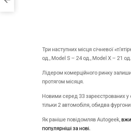
Три наступних місця січневої «п’ятір
од., Model S – 24 од., Model X – 21 од
Лідером комерційного ринку залишив
протягом місяця.
Новими серед 33 зареєстрованих у с
тільки 2 автомобіля, обидва фургон
Як раніше повідомляв Autogeek,
вжив
популярніші за нові.