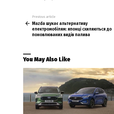
Previous article
See
Mazda шукає альтернативу
more
електромобілям: японці схиляються до
поновлюваних видів палива
You May Also Like