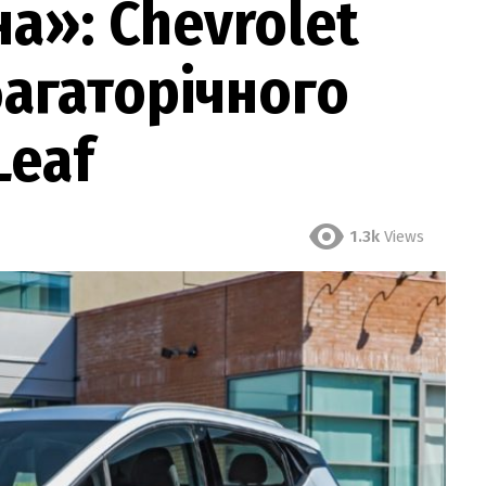
а»: Chevrolet
багаторічного
Leaf
1.3k
Views