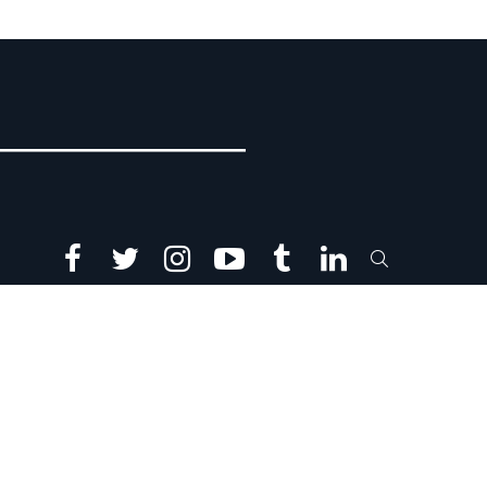
facebook
twitter
instagram
youtube
tumblr
linkedin
SEARCH