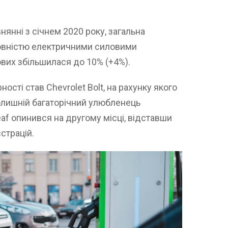
нянні з січнем 2020 року, загальна
 повністю електричними силовими
ових збільшилася до 10% (+4%).
ості став Chevrolet Bolt, на рахунку якого
колишній багаторічний улюбленець
eaf опинився на другому місці, відставши
єстрацій.