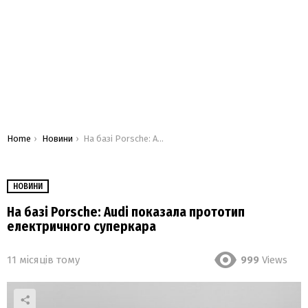
You are here:
Home
Новини
На базі Porsche: Audi показала прототип електричного суперкара
НОВИНИ
На базі Porsche: Audi показала прототип
електричного суперкара
11 місяців тому
999
Views