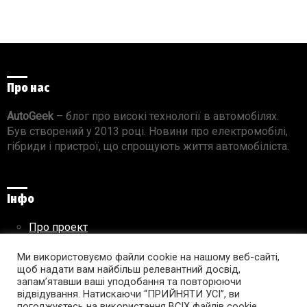
Про нас
AutoGeek
– блог про високі технології в автомобілях.
Був створений у 2013 році. Новини про електромобілі,
гібриди і пристрої, що спрощують життя автомобіліста.
Інфо
Про проект
Реклама на сайті
Ми використовуємо файли cookie на нашому веб-сайті,
Правила використання матеріалів
щоб надати вам найбільш релевантний досвід,
запам’ятавши ваші уподобання та повторюючи
відвідування. Натискаючи “ПРИЙНЯТИ УСІ”, ви
погоджуєтесь на використання ВСІХ файлів cookie.