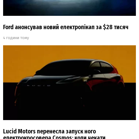
Ford анонсував новий електропікап за $28 тисяч
4 години тому
Lucid Motors перенесла запуск ного
електрокросовера Cosmos: коли чекати