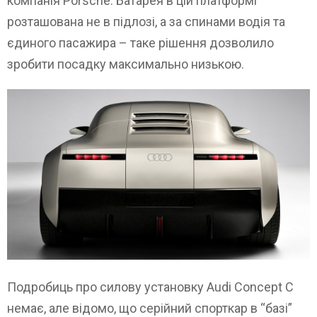
компанія Porsche. Батарея в цій платформі
розташована не в підлозі, а за спинами водія та
єдиного пасажира – таке рішення дозволило
зробити посадку максимально низькою.
Подробиць про силову установку Audi Concept C
немає, але відомо, що серійний спорткар в “базі”