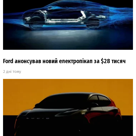
Ford анонсував новий електропікап за $28 тисяч
2 дні тому