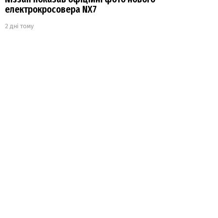
електрокросовера NX7
2 дні тому