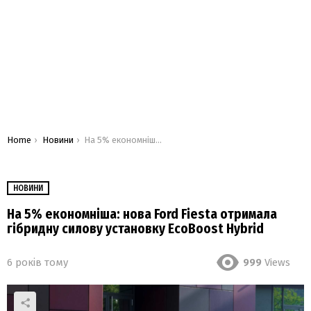
You are here:
Home
Новини
На 5% економніша: нова Ford Fiesta отримала гібридну силову установку EcoBoost Hybrid
НОВИНИ
На 5% економніша: нова Ford Fiesta отримала
гібридну силову установку EcoBoost Hybrid
6 років тому
999
Views