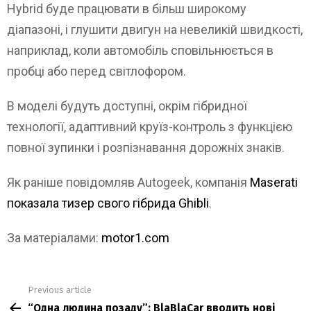
Hybrid буде працювати в більш широкому
діапазоні, і глушити двигун на невеликій швидкості,
наприклад, коли автомобіль сповільнюється в
пробці або перед світлофором.
В моделі будуть доступні, окрім гібридної
технології, адаптивний круїз-контроль з функцією
повної зупинки і розпізнавання дорожніх знаків.
Як раніше повідомляв Autogeek, компанія
Maserati
показала тизер свого гібрида Ghibli
.
За матеріалами:
motor1.com
Previous article
See
“Одна людина позаду”: BlaBlaCar вводить нові
more