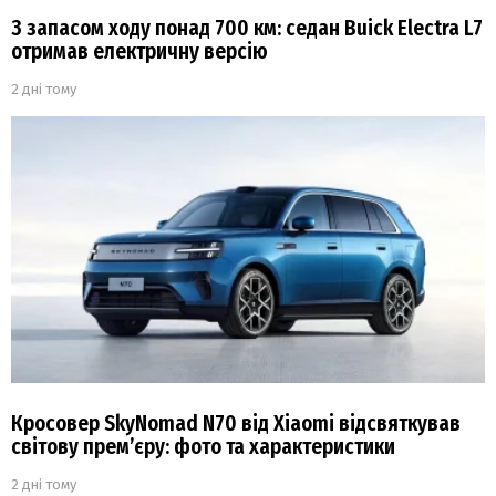
З запасом ходу понад 700 км: седан Buick Electra L7
отримав електричну версію
2 дні тому
Кросовер SkyNomad N70 від Xiaomi відсвяткував
світову прем’єру: фото та характеристики
2 дні тому