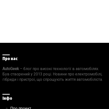
Про нас
AutoGeek
– блог про високі технології в автомобілях.
Був створений у 2013 році. Новини про електромобілі,
гібриди і пристрої, що спрощують життя автомобіліста.
Інфо
Про проект