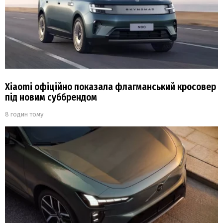
Xiaomi офіційно показала флагманський кросовер
під новим суббрендом
8 годин тому