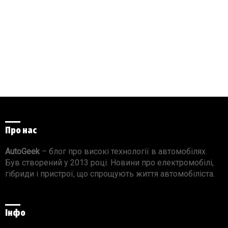
Про нас
AutoGeek
– блог про високі технології в автомобілях.
Був створений у 2013 році. Новини про електромобілі,
гібриди і пристрої, що спрощують життя автомобіліста.
Інфо