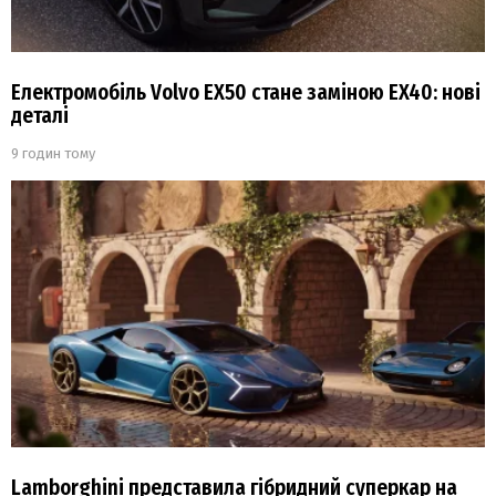
Електромобіль Volvo EX50 стане заміною EX40: нові
деталі
9 годин тому
Lamborghini представила гібридний суперкар на