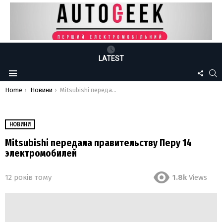
LATEST
FOLLO
S
Menu
US
You are here:
Home
Новини
Mitsubishi передала правительству Перу 14 электромобилей
НОВИНИ
Mitsubishi передала правительству Перу 14
электромобилей
12 років тому
1.8k
Views