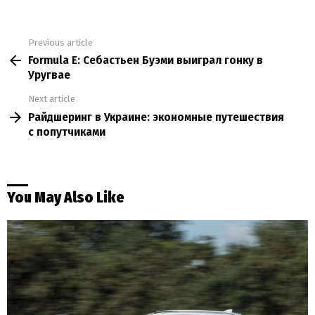
Previous article
See
Formula E: Себастьен Буэми выиграл гонку в
more
Уругвае
Next article
Райдшеринг в Украине: экономные путешествия
с попутчиками
You May Also Like