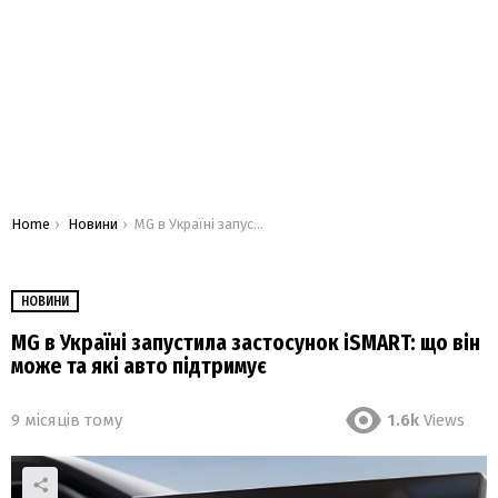
You are here:
Home
Новини
MG в Україні запустила застосунок iSMART: що він може та які авто підтримує
НОВИНИ
MG в Україні запустила застосунок iSMART: що він
може та які авто підтримує
9 місяців тому
1.6k
Views