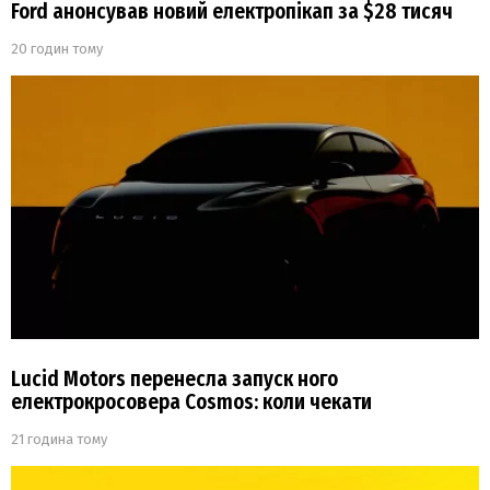
Ford анонсував новий електропікап за $28 тисяч
20 годин тому
Lucid Motors перенесла запуск ного
електрокросовера Cosmos: коли чекати
21 година тому