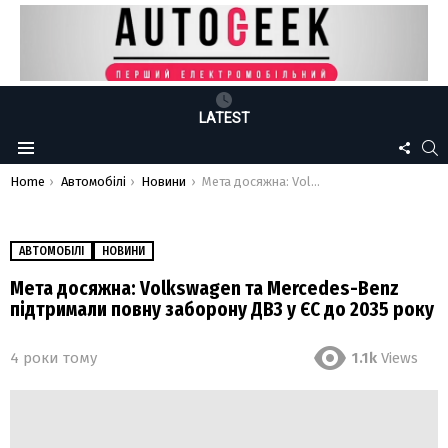
LATEST
FOLLO
S
Menu
US
You are here:
Home
Автомобілі
Новини
Мета досяжна: Volkswagen та Mercedes-Benz підтримали повну заборону ДВЗ у ЄС до 2035 року
АВТОМОБІЛІ
НОВИНИ
Мета досяжна: Volkswagen та Mercedes-Benz
підтримали повну заборону ДВЗ у ЄС до 2035 року
4 роки тому
1.1k
Views