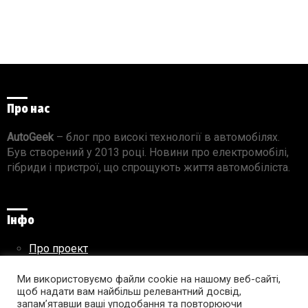
Про нас
AutoGeek
– блог про високі технології в автомобілях.
Був створений у 2013 році. Новини про електромобілі,
гібриди і пристрої, що спрощують життя автомобіліста.
Інфо
Про проект
Реклама на сайті
Правила використання матеріалів
Ми використовуємо файли cookie на нашому веб-сайті,
щоб надати вам найбільш релевантний досвід,
запам’ятавши ваші уподобання та повторюючи