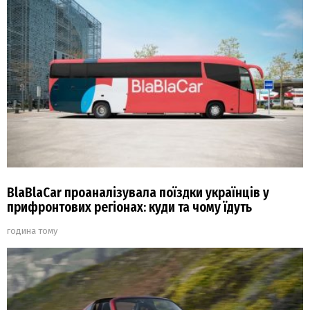
BlaBlaCar проаналізувала поїздки українців у
прифронтових регіонах: куди та чому їдуть
година тому