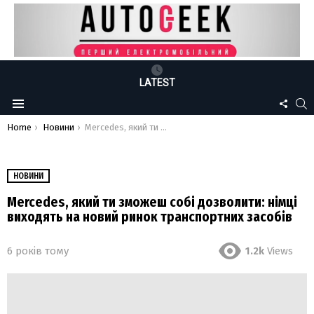
LATEST
FOLLO
S
Menu
US
You are here:
Home
Новини
Mercedes, який ти зможеш собі дозволити: німці виходять на новий ринок транспортних засобів
НОВИНИ
Mercedes, який ти зможеш собі дозволити: німці
виходять на новий ринок транспортних засобів
6 років тому
1.2k
Views