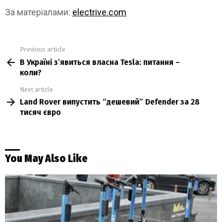
За матеріалами:
electrive.com
Previous article
See
В Україні з’явиться власна Tesla: питання –
more
коли?
Next article
Land Rover випустить “дешевий” Defender за 28
тисяч євро
You May Also Like