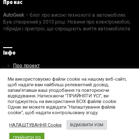
Про нас
AutoGeek
– блог про високі технології в автомобілях.
Був створений у 2013 році. Новини про електромобілі,
гібриди і пристрої, що спрощують життя автомобіліста.
Інфо
Про проект
Реклама на сайті
Правила використання матеріалів
Ми використовуємо файли cookie на нашому веб-сайті,
щоб надати вам найбільш релевантний досвід,
запам’ятавши ваші уподобання та повторюючи
відвідування. Натискаючи “ПРИЙНЯТИ УСІ”, ви
погоджуєтесь на використання ВСІХ файлів cookie.
Підпишись на AutoGeek!
Однак ви можете відвідати "Налаштування файлів
cookie", щоб надати контрольовану згоду.
facebook
twitter
instagram
youtube
tumblr
linkedin
НАЛАШТУВАННЯ Cookie
ВІДМОВИТИ УСІМ
ПРИЙНЯТИ УСІ