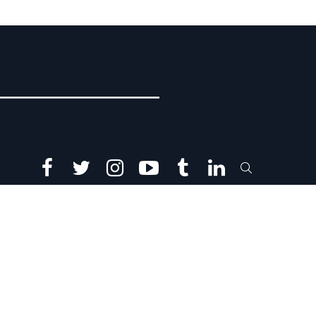
facebook
twitter
instagram
youtube
tumblr
linkedin
SEARCH