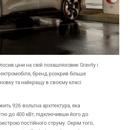
олосив ціни на свій позашляховик Gravity і
лектромобіля, бренд розкрив більше
новку та найкращу в своєму класі
ить 926-вольтна архітектура, яка
тю до 400 кВт, підключивши його до
истрою постійного струму. Окрім того,