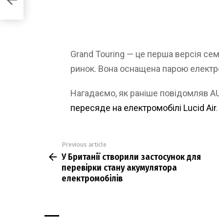
Grand Touring — це перша версія се
ринок. Вона оснащена парою електро
Нагадаємо, як раніше повідомляв 
пересяде на електромобілі Lucid Air
.
Previous article
See
У Британії створили застосунок для
more
перевірки стану акумулятора
електромобілів