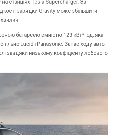
на станціях Tesla Supercharger. За
дкості зарядки Gravity може збільшити
 хвилин.
торною батареєю ємністю 123 кВт*год, яка
пільно Lucid і Panasonic. Запас ходу авто
ислі завдяки низькому коефіцієнту лобового