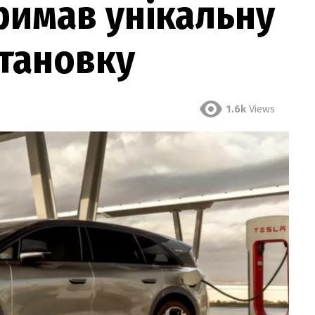
тримав унікальну
тановку
1.6k
Views