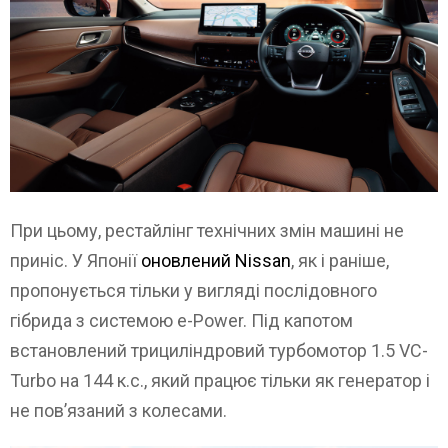
При цьому, рестайлінг технічних змін машині не
приніс. У Японії
оновлений Nissan
, як і раніше,
пропонується тільки у вигляді послідовного
гібрида з системою e-Power. Під капотом
встановлений трициліндровий турбомотор 1.5 VC-
Turbo на 144 к.с., який працює тільки як генератор і
не пов’язаний з колесами.