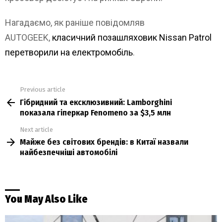
Нагадаємо, як раніше повідомляв
AUTOGEEK,
класичний позашляховик Nissan Patrol
перетворили на електромобіль
.
Previous article
See
Гібридний та ексклюзивний: Lamborghini
more
показала гіперкар Fenomeno за $3,5 млн
Next article
Майже без світових брендів: в Китаї назвали
найбезпечніші автомобілі
You May Also Like