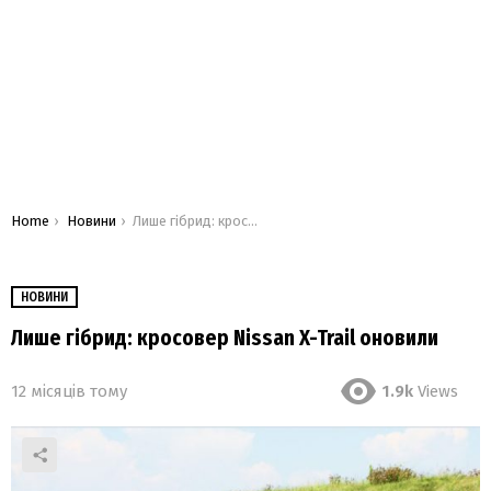
You are here:
Home
Новини
Лише гібрид: кросовер Nissan X-Trail оновили
НОВИНИ
Лише гібрид: кросовер Nissan X-Trail оновили
12 місяців тому
1.9k
Views