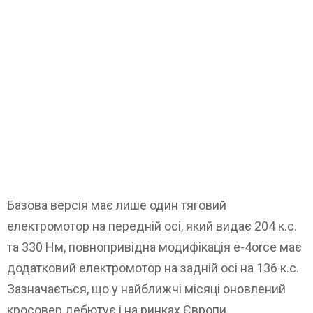
Базова версія має лише один тяговий
електромотор на передній осі, який видає 204 к.с.
та 330 Нм, повнопривідна модифікація e-4orce має
додатковий електромотор на задній осі на 136 к.с.
Зазначається, що у найближчі місяці оновлений
кросовер дебютує і на ринках Європи.