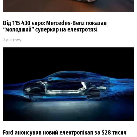
Від 115 430 євро: Mercedes-Benz показав
“молодший” суперкар на електротязі
2 дні тому
Ford анонсував новий електропікап за $28 тисяч