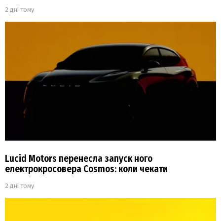
2 дні тому
Lucid Motors перенесла запуск ного
електрокросовера Cosmos: коли чекати
2 дні тому