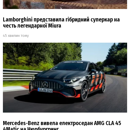
Lamborghini представила гібридний суперкар на
честь легендарної Miura
45 хвилин тому
Mercedes-Benz вивела електроседан AMG CLA 45
4Matic на Нюрбургринг