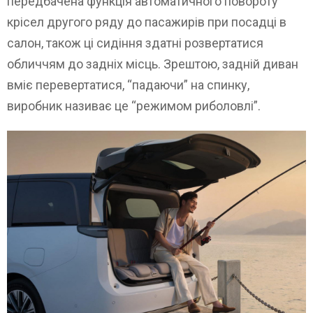
передбачена функція автоматичного повороту
крісел другого ряду до пасажирів при посадці в
салон, також ці сидіння здатні розвертатися
обличчям до задніх місць. Зрештою, задній диван
вміє перевертатися, “падаючи” на спинку,
виробник називає це “режимом риболовлі”.