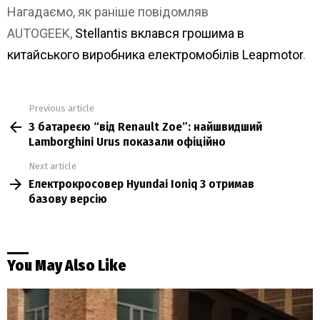
Нагадаємо, як раніше повідомляв
AUTOGEEK,
Stellantis вклався грошима в
китайського виробника електромобілів Leapmotor
.
Previous article
See
З батареєю “від Renault Zoe”: найшвидший
more
Lamborghini Urus показали офіційно
Next article
Електрокросовер Hyundai Ioniq 3 отримав
базову версію
You May Also Like