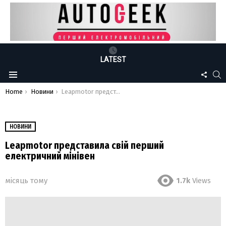
LATEST
FOLLO
S
Menu
US
You are here:
Home
Новини
Leapmotor представила свій перший електричний мінівен
НОВИНИ
Leapmotor представила свій перший
електричний мінівен
місяць тому
1.7k
Views