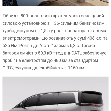
Гібрид з 800-вольтовою архітектурою оснащений
силовою установкою зі 136-сильним бензиновим
турбодвигуном на 1,5 л у ролі генератора та двома
електромоторами, що розвивають у сумі 408 к.с. та
525 Нм. Розгін до “сотні” займає 6,3 с. Тягова
батарея ємністю 80,3 кВт*год від CATL забезпечує
пробіг на електротязі до 480 км за стандартом
CLTC, сукупна далекобійність – 1160 км.