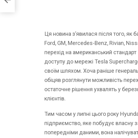
oper
Ця новина з’явилася після того, як 
Ford, GM, Mercedes-Benz, Rivian, Niss
перехід на американський стандарт
доступу до мережі Tesla Supercharge
своїм шляхом. Хоча раніше генерал
обіцяв розглянути можливість перехо
остаточне рішення ухвалять у берез
клієнтів.
Тим часом у липні цього року Hyunda
підприємство, яке побудує власну з
попередніми даними, вона налічува