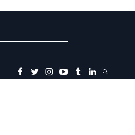
facebook
twitter
instagram
youtube
tumblr
linkedin
SEARCH