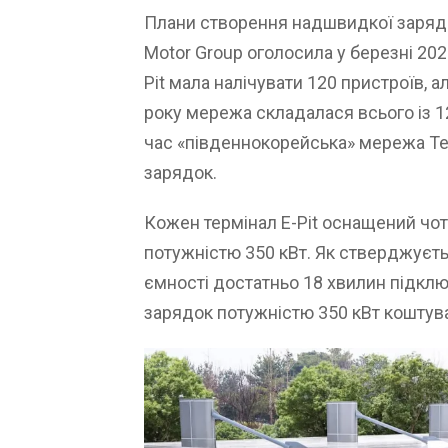
Плани створення надшвидкої зарядн
Motor Group оголосила у березні 202
Pit мала налічувати 120 пристроїв, ал
року мережа складалася всього із 12
час «південнокорейська» мережа Tes
зарядок.
Кожен термінал E-Pit оснащений ч
потужністю 350 кВт. Як стверджуєть
ємності достатньо 18 хвилин підкл
зарядок потужністю 350 кВт коштув