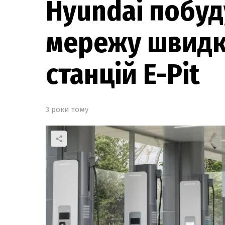
Hyundai побуд
мережу швидк
станцій E-Pit
3 роки тому