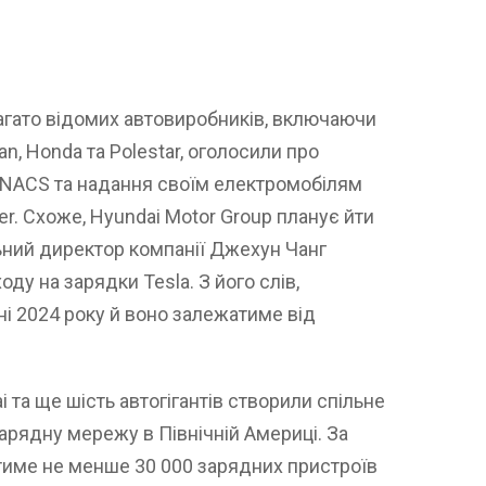
багато відомих автовиробників, включаючи
an, Honda та Polestar, оголосили про
 NACS та надання своїм електромобілям
r. Схоже, Hyundai Motor Group планує йти
ьний директор компанії Джехун Чанг
ду на зарядки Tesla. З його слів,
ні 2024 року й воно залежатиме від
i та ще шість автогігантів створили спільне
арядну мережу в Північній Америці. За
тиме не менше 30 000 зарядних пристроїв