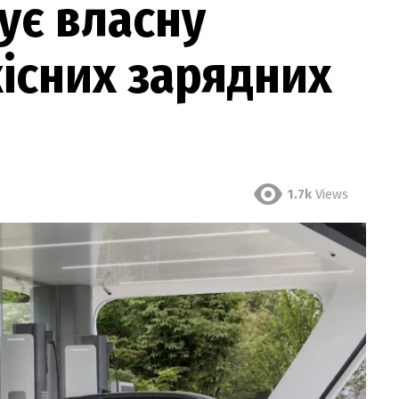
ує власну
існих зарядних
1.7k
Views