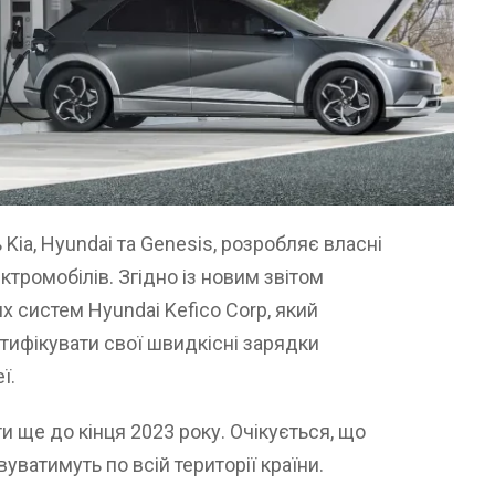
 Kia, Hyundai та Genesis, розробляє власні
тромобілів. Згідно із новим звітом
х систем Hyundai Kefico Corp, який
ртифікувати свої швидкісні зарядки
ї.
и ще до кінця 2023 року. Очікується, що
уватимуть по всій території країни.