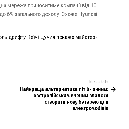
дна мережа приноситиме компанії від 10
3 до 6% загального доходу. Схоже Hyundai
оль дрифту Кеїчі Цучия покаже майстер-
Next article
Найкраща альтернатива літій-іонним:
австралійським вченим вдалося
створити нову батарею для
електромобілів