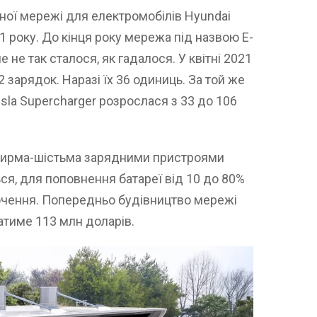
ої мережі для електромобілів Hyundai
1 року. До кінця року мережа під назвою E-
е не так сталося, як гадалося. У квітні 2021
 зарядок. Наразі їх 36 одиниць. За той же
la Supercharger розрослася з 33 до 106
отирма-шістьма зарядними пристроями
ся, для поповнення батареї від 10 до 80%
ючення. Попередньо будівництво мережі
атиме 113 млн доларів.