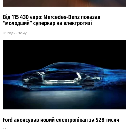
Від 115 430 євро: Mercedes-Benz показав
“молодший” суперкар на електротязі
18 годин тому
Ford анонсував новий електропікап за $28 тисяч