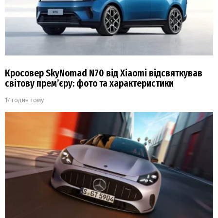
Кросовер SkyNomad N70 від Xiaomi відсвяткував
світову прем’єру: фото та характеристики
17 годин тому