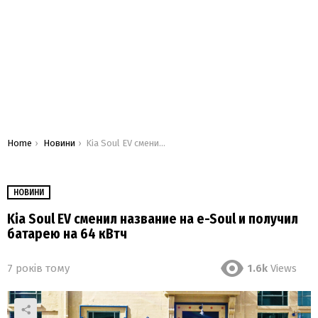
You are here:
Home
Новини
Kia Soul EV сменил название на e-Soul и получил батарею на 64 кВтч
НОВИНИ
Kia Soul EV сменил название на e-Soul и получил
батарею на 64 кВтч
7 років тому
1.6k
Views