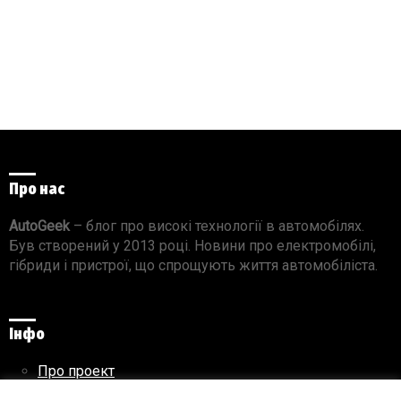
Про нас
AutoGeek
– блог про високі технології в автомобілях.
Був створений у 2013 році. Новини про електромобілі,
гібриди і пристрої, що спрощують життя автомобіліста.
Інфо
Про проект
Реклама на сайті