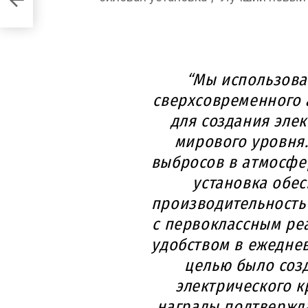
“Мы использова
сверхсовременного 
для создания эле
мирового уровня.
выбросов в атмосфе
установка обе
производительность
с первоклассным ре
удобством в ежедне
целью было соз
электрического к
награды подтвержда