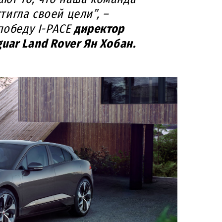
игла своей цели”, –
победу I-PACE
директор
uar Land Rover Ян Хобан.