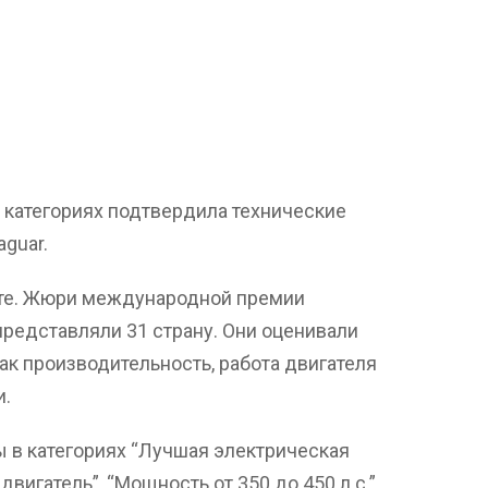
 категориях подтвердила технические
guar.
рте. Жюри международной премии
представляли 31 страну. Они оценивали
ак производительность, работа двигателя
и.
ы в категориях “Лучшая электрическая
вигатель”, “Мощность от 350 до 450 л.с.”.