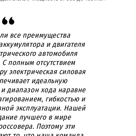
ли все преимущества
аккумулятора и двигателя
ктрического автомобиля
 С полным отсутствием
ру электрическая силовая
спечивает идеальную
 и диапазон хода наравне
агированием, гибкостью и
вной эксплуатации. Нашей
дание лучшего в мире
россовера. Поэтому эти
ют то, что наша команда