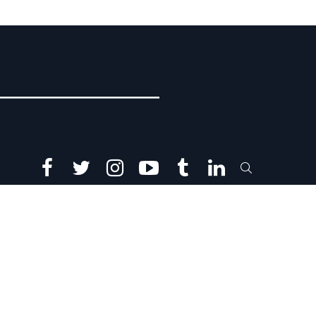
facebook
twitter
instagram
youtube
tumblr
linkedin
SEARCH