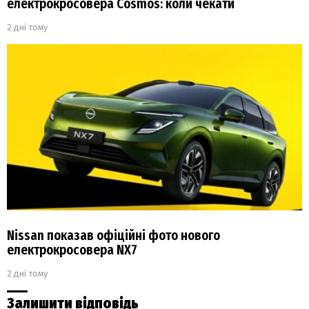
електрокросовера Cosmos: коли чекати
2 дні тому
Nissan показав офіційні фото нового
електрокросовера NX7
2 дні тому
Залишити відповідь