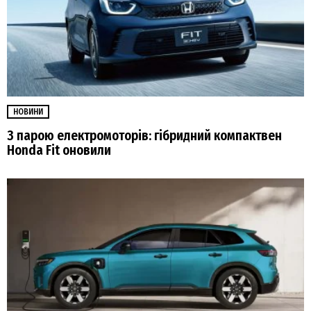
НОВИНИ
З парою електромоторів: гібридний компактвен
Honda Fit оновили