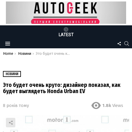
LATEST
FOLLO
S
Menu
US
You are here:
Home
Новини
Это будет очень круто: дизайнер показал, как будет выглядеть Honda Urban EV
НОВИНИ
Это будет очень круто: дизайнер показал, как
будет выглядеть Honda Urban EV
8 років тому
1.8k
Views