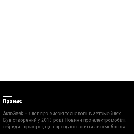
Про нас
AutoGeek
– блог про високі технології в автомобілях.
Був створений у 2013 році. Новини про електромобілі,
гібриди і пристрої, що спрощують життя автомобіліста.