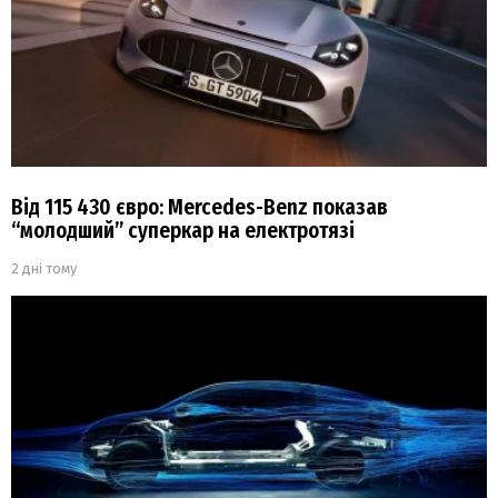
Від 115 430 євро: Mercedes-Benz показав
“молодший” суперкар на електротязі
2 дні тому