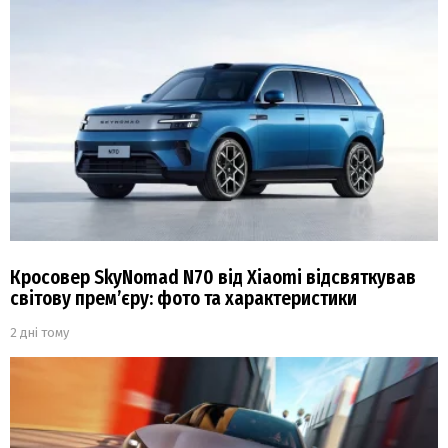
Кросовер SkyNomad N70 від Xiaomi відсвяткував
світову прем’єру: фото та характеристики
2 дні тому