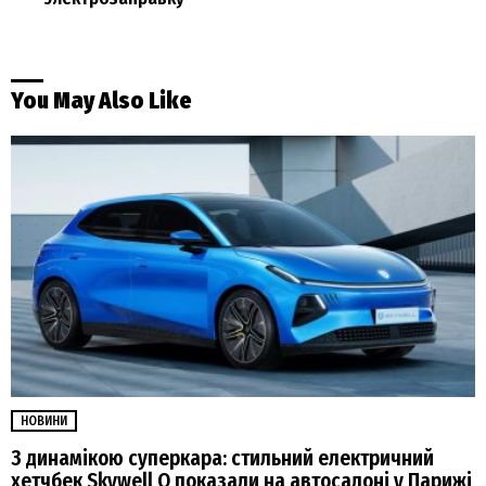
You May Also Like
НОВИНИ
З динамікою суперкара: стильний електричний
хетчбек Skywell Q показали на автосалоні у Парижі