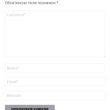
Обов’язкові поля позначені
*
Коментар
*
Ім'я
*
Email
*
Сайт