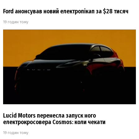
Ford анонсував новий електропікап за $28 тисяч
19 годин тому
Lucid Motors перенесла запуск ного
електрокросовера Cosmos: коли чекати
19 годин тому