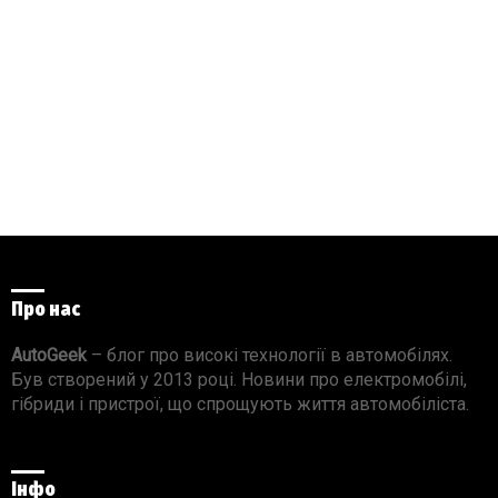
Про нас
AutoGeek
– блог про високі технології в автомобілях.
Був створений у 2013 році. Новини про електромобілі,
гібриди і пристрої, що спрощують життя автомобіліста.
Інфо