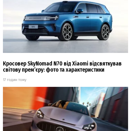
Кросовер SkyNomad N70 від Xiaomi відсвяткував
світову прем’єру: фото та характеристики
17 годин тому