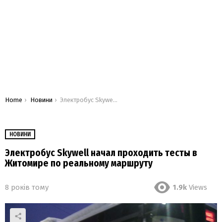
You are here:
Home
Новини
Электробус Skywell начал проходить тесты в Житомире по реальному маршруту
НОВИНИ
Электробус Skywell начал проходить тесты в
Житомире по реальному маршруту
8 років тому
1.9k
Views