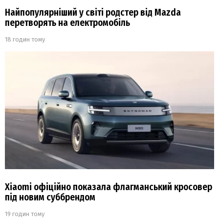
Найпопулярніший у світі родстер від Mazda
перетворять на електромобіль
18 годин тому
Xiaomi офіційно показала флагманський кросовер
під новим суббрендом
19 годин тому