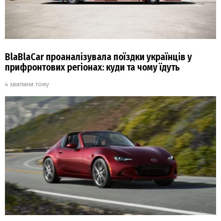
BlaBlaCar проаналізувала поїздки українців у
прифронтових регіонах: куди та чому їдуть
4 хвилини тому