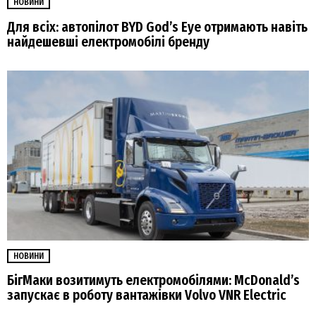
НОВИНИ
Для всіх: автопілот BYD God’s Eye отримають навіть
найдешевші електромобілі бренду
НОВИНИ
БігМаки возитимуть електромобілями: McDonald’s
запускає в роботу вантажівки Volvo VNR Electric