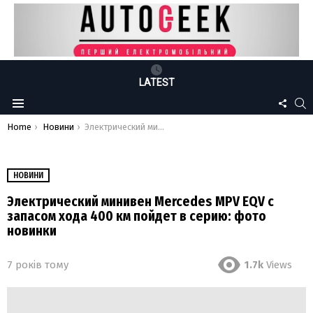
LATEST
FOLLO
S
Menu
US
You are here:
Home
Новини
Электрический минивен Mercedes MPV EQV с запасом хода 400 км пойдет в серию: фото новинки
НОВИНИ
Электрический минивен Mercedes MPV EQV с
запасом хода 400 км пойдет в серию: фото
новинки
7 років тому
1.7k
Views