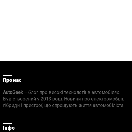
Про нас
AutoGeek
– блог про високі технології в автомобілях.
Був створений у 2013 році. Новини про електромобілі,
гібриди і пристрої, що спрощують життя автомобіліста.
Інфо