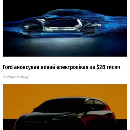
Ford анонсував новий електропікап за $28 тисяч
21 година тому