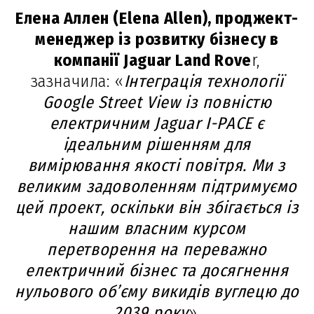
Елена Аллен (Elena Allen), проджект-
менеджер із розвитку бізнесу в
компанії Jaguar Land Rove
r,
зазначила: «
Інтеграція технології
Google Street View із повністю
електричним Jaguar I-PACE є
ідеальним рішенням для
вимірювання якості повітря. Ми з
великим задоволенням підтримуємо
цей проект, оскільки він збігається із
нашим власним курсом
перетворення на переважно
електричний бізнес та досягнення
нульового об’єму викидів вуглецю до
2039 року
».