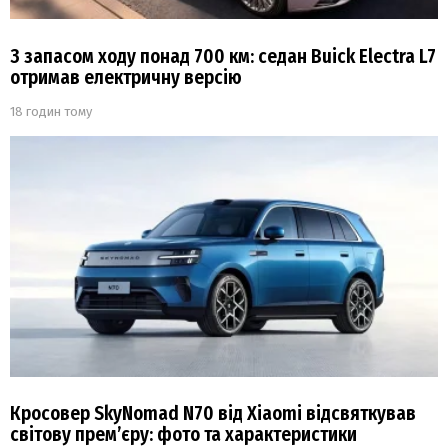
З запасом ходу понад 700 км: седан Buick Electra L7
отримав електричну версію
18 годин тому
Кросовер SkyNomad N70 від Xiaomi відсвяткував
світову прем’єру: фото та характеристики