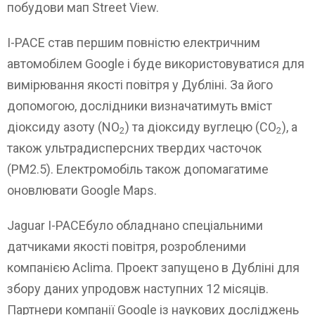
побудови мап Street View.
I-PACE став першим повністю електричним
автомобілем Google і буде використовуватися для
вимірювання якості повітря у Дубліні. За його
допомогою, дослідники визначатимуть вміст
діоксиду азоту (NO
) та діоксиду вуглецю (CO
), а
2
2
також ультрадисперсних твердих часточок
(PM2.5). Електромобіль також допомагатиме
оновлювати Google Maps.
Jaguar I-PACEбуло обладнано спеціальними
датчиками якості повітря, розробленими
компанією Aclima. Проект запущено в Дубліні для
збору даних упродовж наступних 12 місяців.
Партнери компанії Google із наукових досліджень