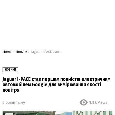
You are here:
Home
Новини
Jaguar I-PACE став першим повністю електричним автомобілем Google для вимірювання якості повітря
НОВИНИ
Jaguar I-PACE став першим повністю електричним
автомобілем Google для вимірювання якості
повітря
5 років тому
1.8k
Views