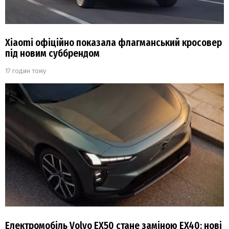
Xiaomi офіційно показала флагманський кросовер
під новим суббрендом
17 годин тому
Електромобіль Volvo EX50 стане заміною EX40: нові