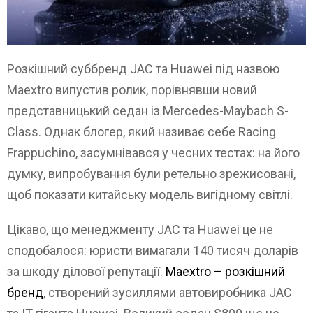
Розкішний суббренд JAC та Huawei під назвою
Maextro випустив ролик, порівнявши новий
представницький седан із Mercedes-Maybach S-
Class. Однак блогер, який називає себе Racing
Frappuchino, засумнівався у чесних тестах: на його
думку, випробування були ретельно зрежисовані,
щоб показати китайську модель вигідному світлі.
Цікаво, що менеджменту JAC та Huawei це не
сподобалося: юристи вимагали 140 тисяч доларів
за шкоду ділової репутації.
Maextro – розкішний
бренд
, створений зусиллями автовиробника JAC