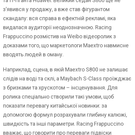
та IT-гіганта Huawei. Великий седан S800 ще не
з’явився у продажу, а вже став фігурантом
скандалу: вся справа в ефектній рекламі, яка
видалася аудиторії неоднозначною. Racing
Frappuccino розмістив на Weibo відеоролик з
доказами того, що маркетологи Maextro навмисне
вводять людей в оману.
Наприклад, сцена, в якій Maextro S800 не залишає
слідів на воді та склі, а Maybach S-Class проїжджає
з бризками та хрускотом – інсценування. Для
ролика спеціально створили такі умови, щоб
показати перевагу китайської новинки: за
допомогою формул розрахували глибину калюжі,
швидкість та інші параметри. Racing Frappuccino
вважає, що говорити про переваги підвіски