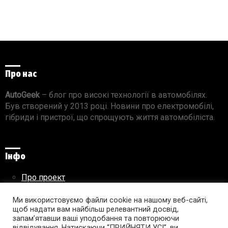
Про нас
AutoGeek
– блог про високі технології в автомобілях.
Був створений у 2013 році. Новини про електромобілі,
гібриди і пристрої, що спрощують життя автомобіліста.
Інфо
Про проект
Реклама на сайті
Правила використання матеріалів
Ми використовуємо файли cookie на нашому веб-сайті,
щоб надати вам найбільш релевантний досвід,
запам’ятавши ваші уподобання та повторюючи
відвідування. Натискаючи “ПРИЙНЯТИ УСІ”, ви