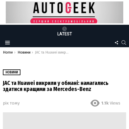
LATEST
FOLLO
S
Menu
US
You are here:
Home
Новини
JAC та Huawei викрили у обмані: намагались здатися кращими за Mercedes-Benz
НОВИНИ
JAC та Huawei викрили у обмані: намагались
здатися кращими за Mercedes-Benz
рік тому
1.1k
Views