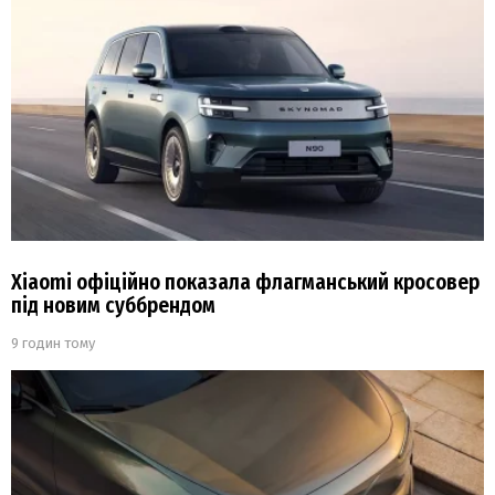
Xiaomi офіційно показала флагманський кросовер
під новим суббрендом
9 годин тому