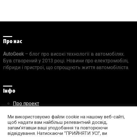
Про нас
AutoGeek
– блог про високі технології в автомобілях.
Був створений у 2013 році. Новини про електромобілі,
гібриди і пристрої, що спрощують життя автомобіліста.
Інфо
Про проект
Реклама на сайті
Ми використовуємо файли cookie на нашому веб-сайті,
Правила використання матеріалів
щоб надати вам найбільш релевантний досвід,
запам’ятавши ваші уподобання та повторюючи
відвідування. Натискаючи “ПРИЙНЯТИ УСІ”, ви