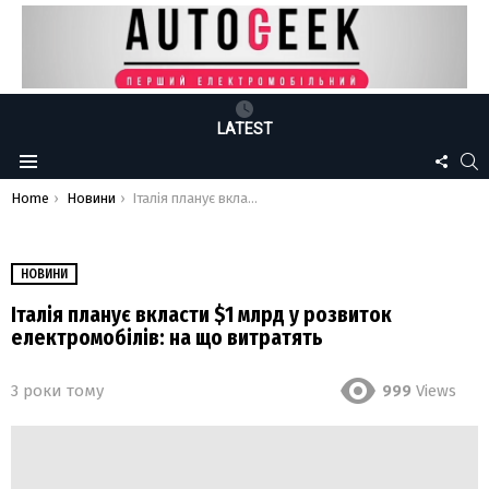
LATEST
FOLLO
S
Menu
US
You are here:
Home
Новини
Італія планує вкласти $1 млрд у розвиток електромобілів: на що витратять
НОВИНИ
Італія планує вкласти $1 млрд у розвиток
електромобілів: на що витратять
3 роки тому
999
Views