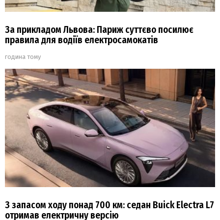
За прикладом Львова: Париж суттєво посилює
правила для водіїв електросамокатів
година тому
З запасом ходу понад 700 км: седан Buick Electra L7
отримав електричну версію