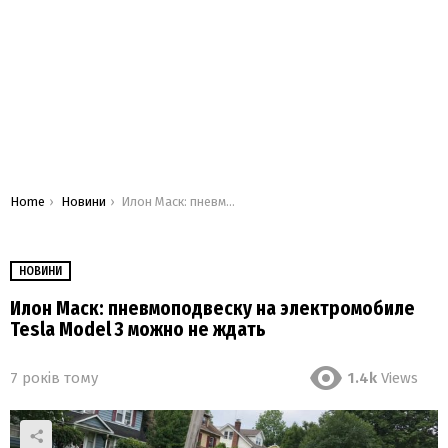
You are here:
Home
Новини
Илон Маск: пневмоподвеску на электромобиле Tesla Model 3 можно не ждать
НОВИНИ
Илон Маск: пневмоподвеску на электромобиле
Tesla Model 3 можно не ждать
7 років тому
1.4k
Views