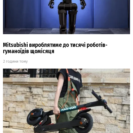
Mitsubishi вироблятиме до тисячі роботів-
гуманоїдів щомісяця
2 години тому