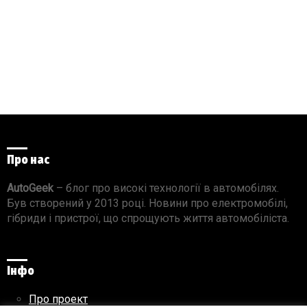
Про нас
AutoGeek
– блог про високі технології в автомобілях.
Був створений у 2013 році. Новини про електромобілі,
гібриди і пристрої, що спрощують життя автомобіліста.
Інфо
Про проект