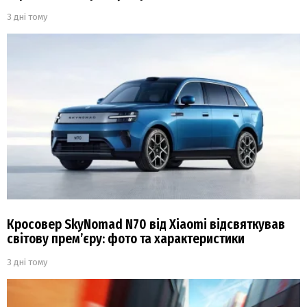
3 дні тому
Кросовер SkyNomad N70 від Xiaomi відсвяткував
світову прем’єру: фото та характеристики
3 дні тому