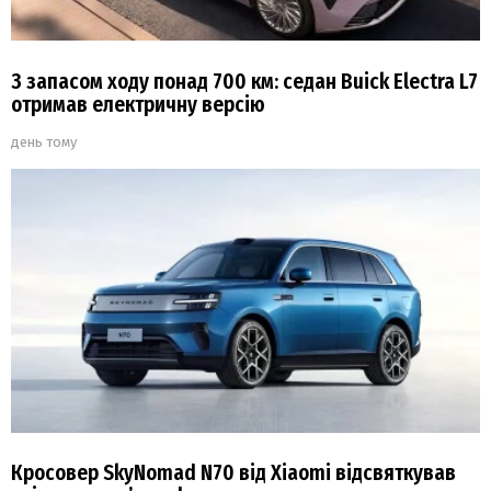
З запасом ходу понад 700 км: седан Buick Electra L7
отримав електричну версію
день тому
Кросовер SkyNomad N70 від Xiaomi відсвяткував