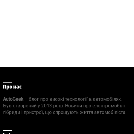
Про нас
AutoGeek
– блог про високі технології в автомобілях.
Був створений у 2013 році. Новини про електромобілі,
гібриди і пристрої, що спрощують життя автомобіліста.