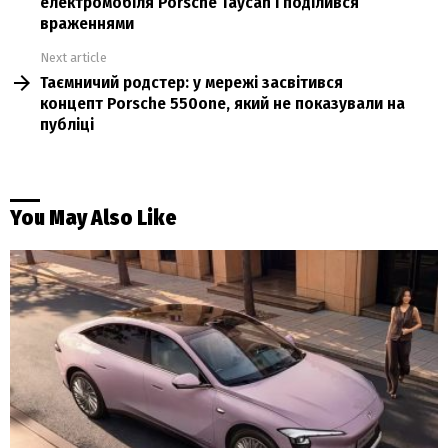
електромобіля Porsche Taycan і поділився
враженнями
Next article
Таємничий родстер: у мережі засвітився
концепт Porsche 550one, який не показували на
публіці
You May Also Like