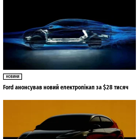
НОВИНИ
Ford анонсував новий електропікап за $28 тисяч