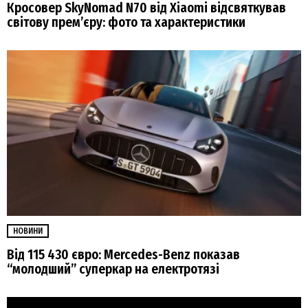
Кросовер SkyNomad N70 від Xiaomi відсвяткував
світову прем’єру: фото та характеристики
НОВИНИ
Від 115 430 євро: Mercedes-Benz показав
“молодший” суперкар на електротязі