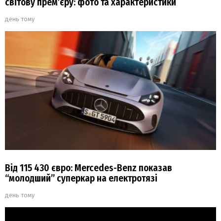
світову прем’єру: фото та характеристики
день тому
Від 115 430 євро: Mercedes-Benz показав
“молодший” суперкар на електротязі
день тому