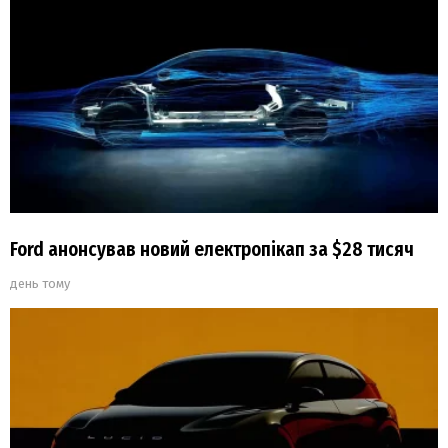
Ford анонсував новий електропікап за $28 тисяч
день тому