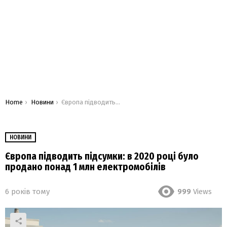
You are here:
Home
Новини
Європа підводить підсумки: в 2020 році було продано понад 1 млн електромобілів
НОВИНИ
Європа підводить підсумки: в 2020 році було
продано понад 1 млн електромобілів
6 років тому
999
Views