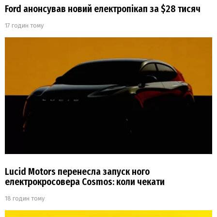
Ford анонсував новий електропікап за $28 тисяч
17 годин тому
Lucid Motors перенесла запуск ного
електрокросовера Cosmos: коли чекати
18 годин тому