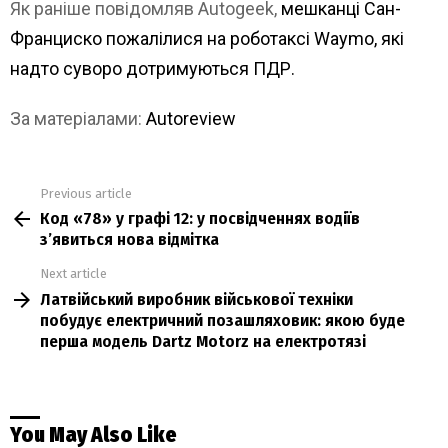
Як раніше повідомляв Autogeek,
мешканці Сан-
Франциско пожалілися на роботаксі Waymo, які
надто суворо дотримуються ПДР.
За матеріалами:
Autoreview
Previous article
See
Код «78» у графі 12: у посвідченнях водіїв
more
з’явиться нова відмітка
Next article
Латвійський виробник військової техніки
побудує електричний позашляховик: якою буде
перша модель Dartz Motorz на електротязі
You May Also Like