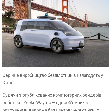
Серійне виробництво безпілотників налагодять у
Китаї.
Судячи з опублікованих комп’ютерних рендерів,
роботаксі Zeekr-Waymo – однооб’ємник з
розсувними дверима без центральної стійки. У