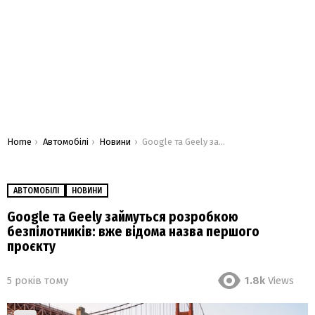
You are here:
Home
Автомобілі
Новини
Google та Geely займуться розробкою безпілотників: вже відома назва першого проєкту
АВТОМОБІЛІ
НОВИНИ
Google та Geely займуться розробкою
безпілотників: вже відома назва першого
проєкту
5 років тому
1.8k
Views