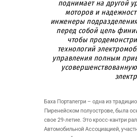
поднимает на другой у
моторов и надежност
инженеры подразделения
перед собой цель фини
чтобы продемонстри
технологий электромоб
управления полным прив
усовершенствованную 
элект
Баха Порталегри – одна из традици
Пиренейском полуострове, была осн
свое 29-летие. Это кросс-кантри ра
Автомобильной Ассоциацией, участн