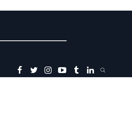
facebook
twitter
instagram
youtube
tumblr
linkedin
SEARCH