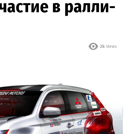
частие в ралли-
2k
Views