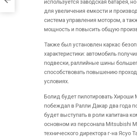
используется заводская батарея, н
для увеличения емкости и произво
система управления мотором, а такж
мощность и повысить общую произ
Также был установлен каркас безо
характеристики: автомобиль получи
подвески, раллийные шины большег
способствовать повышению проход
условиях.
Болид будет пилотировать Хироши М
побеждал в Ралли Дакар два года по
будет выступать в роли капитана к
основном из персонала Mitsubishi M
технического директора г-на Ясуо Та