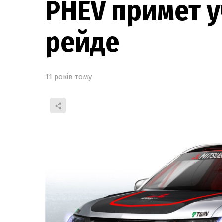
PHEV примет у
рейде
11 років тому