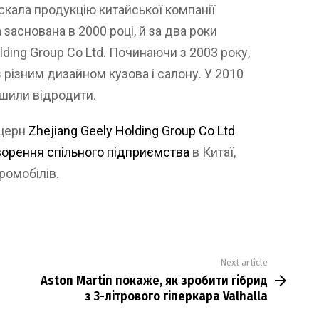
кала продукцію китайської компанії
 заснована в 2000 році, й за два роки
lding Group Co Ltd. Починаючи з 2003 року,
 різним дизайном кузова і салону. У 2010
ішили відродити.
нцерн
Zhejiang Geely Holding Group Co Ltd
орення спільного підприємства
в Китаї,
ромобілів.
Next article
Aston Martin покаже, як зробити гібрид
з 3-літрового гіперкара Valhalla