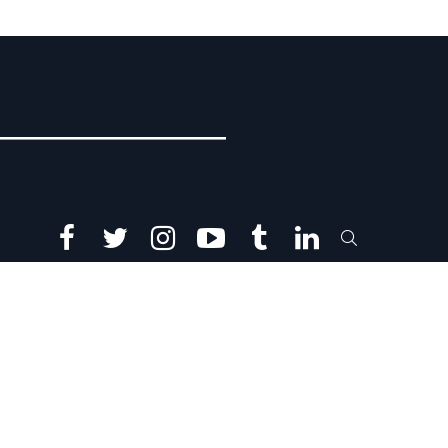
facebook
twitter
instagram
youtube
tumblr
linkedin
SEARCH