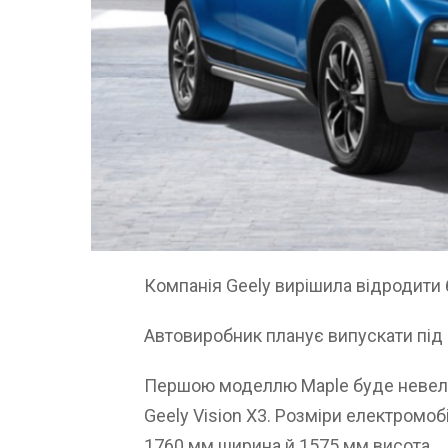
Компанія Geely вирішила відродити 
Автовиробник планує випускати під
Першою моделлю Maple буде невелик
Geely Vision X3. Розміри електромо
1760 мм ширина й 1575 мм висота.