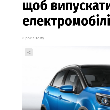
щоб випускат
електромобіл
6 років тому