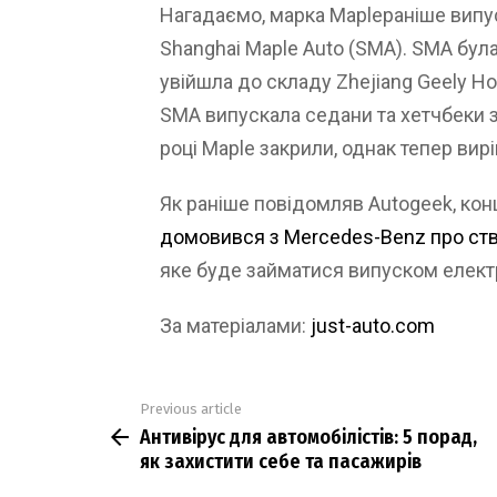
Нагадаємо, марка Mapleраніше випус
Shanghai Maple Auto (SMA). SMA була
увійшла до складу Zhejiang Geely Ho
SMA випускала седани та хетчбеки з
році Maple закрили, однак тепер вир
Як раніше повідомляв Autogeek, ко
домовився з Mercedes-Benz про ств
яке буде займатися випуском елект
За матеріалами:
just-auto.com
Previous article
See
Антивірус для автомобілістів: 5 порад,
more
як захистити себе та пасажирів