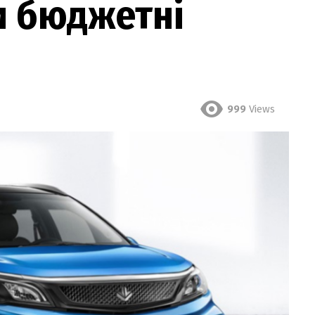
и бюджетні
і
999
Views