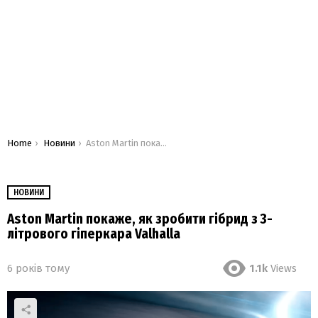
You are here:
Home
Новини
Aston Martin покаже, як зробити гібрид з 3-літрового гіперкара Valhalla
НОВИНИ
Aston Martin покаже, як зробити гібрид з 3-
літрового гіперкара Valhalla
6 років тому
1.1k
Views