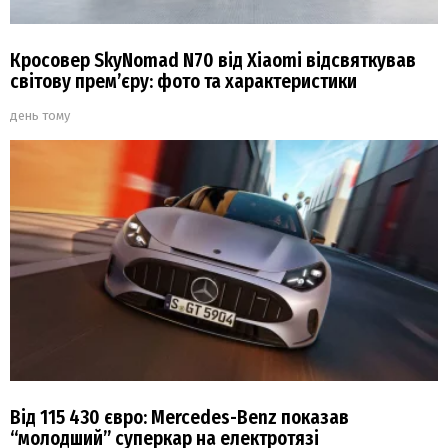
Кросовер SkyNomad N70 від Xiaomi відсвяткував
світову прем’єру: фото та характеристики
день тому
Від 115 430 євро: Mercedes-Benz показав
“молодший” суперкар на електротязі