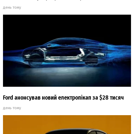
день тому
Ford анонсував новий електропікап за $28 тисяч
день тому