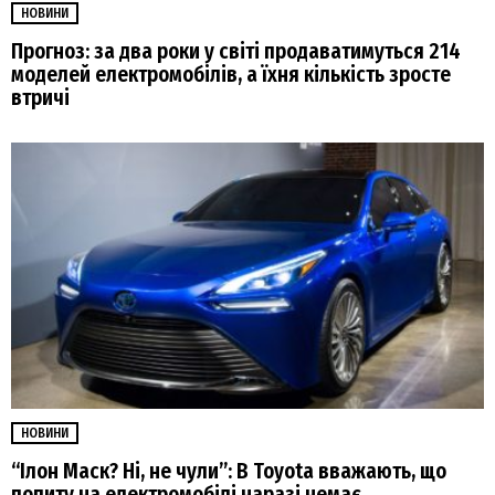
НОВИНИ
Прогноз: за два роки у світі продаватимуться 214
моделей електромобілів, а їхня кількість зросте
втричі
НОВИНИ
“Ілон Маск? Ні, не чули”: В Toyota вважають, що
попиту на електромобілі наразі немає