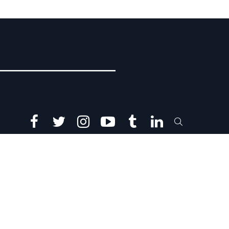
facebook
twitter
instagram
youtube
tumblr
linkedin
SEARCH