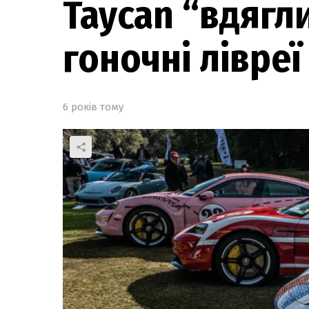
Taycan “вдягл
гоночні лівреї
6 років тому