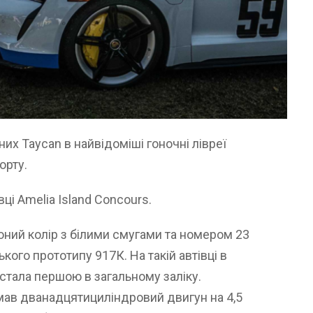
их Taycan в найвідоміші гоночні лівреї
орту.
ці Amelia Island Concours.
ний колір з білими смугами та номером 23
кого прототипу 917К. На такій автівці в
 стала першою в загальному заліку.
мав дванадцятициліндровий двигун на 4,5