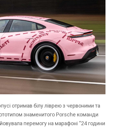
рпусі отримав білу ліврею з червоними та
рототипом знаменитого Porsche команди
йовувала перемогу на марафоні “24 години