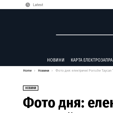
Latest
НОВИНИ
КАРТА ЕЛЕКТРОЗАПР
You are here:
Home
Новини
Фото дня: електричні Porsche Taycan “вдягли” в легендарні гоночні лівре
НОВИНИ
Фото дня: еле