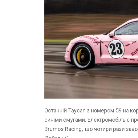
Останній Taycan з номером 59 на ко
синіми смугами. Електромобіль є п
Brumos Racing
,
що чотири рази заво