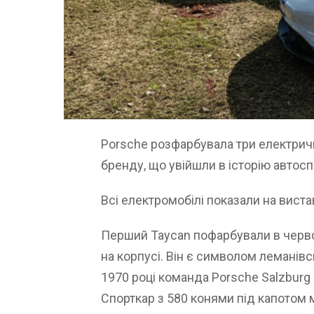
Porsche розфарбувала три електричн
бренду, що увійшли в історію автосп
Всі електромобілі показали на вистав
Перший Taycan пофарбували в черво
на корпусі. Він є символом леманівсь
1970 році команда Porsche Salzburg
Спорткар з 580 конями під капотом 