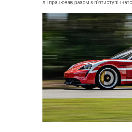
л і працював разом з п’ятиступінча