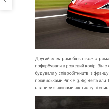
Другий електромобіль також отримав
пофарбували в рожевий колір. Він 
будували у співробітництві з францу
прізвиськами Pink Pig, Big Berta или
надписи з назвами частин туші свині