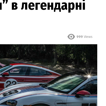
и” в легендарні
999
Views