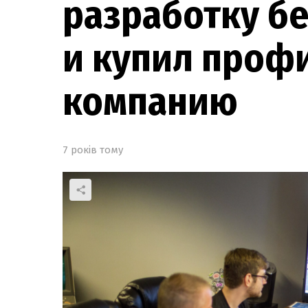
разработку б
и купил профи
компанию
7 років тому