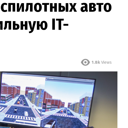
еспилотных авто
льную IT-
1.8k
Views