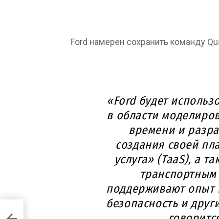
Ford намерен сохранить команду Qua
«Ford будет использ
в области моделиро
времени и разра
создания своей пл
услуга» (TaaS), а т
транспортным 
поддерживают опыт 
безопасность и друг
ль в
говоритс