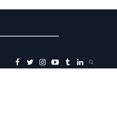
facebook
twitter
instagram
youtube
tumblr
linkedin
SEARCH