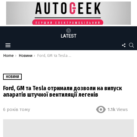
LATEST
FOLLO
S
Menu
US
You are here:
Home
Новини
Ford, GM та Tesla отримали дозволи на випуск апаратів штучної вентиляції легенів
НОВИНИ
Ford, GM та Tesla отримали дозволи на випуск
апаратів штучної вентиляції легенів
6 років тому
1.1k
Views