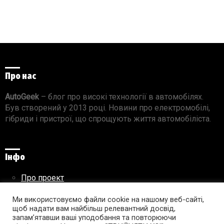
Про нас
AutoGeek
– блог про високі технології в автомобілях.
Був створений у 2013 році. Новини про електромобілі,
гібриди і пристрої, що спрощують життя автомобіліста.
Інфо
Про проект
Реклама на сайті
Правила використання матеріалів
Ми використовуємо файли cookie на нашому веб-сайті,
щоб надати вам найбільш релевантний досвід,
запам’ятавши ваші уподобання та повторюючи