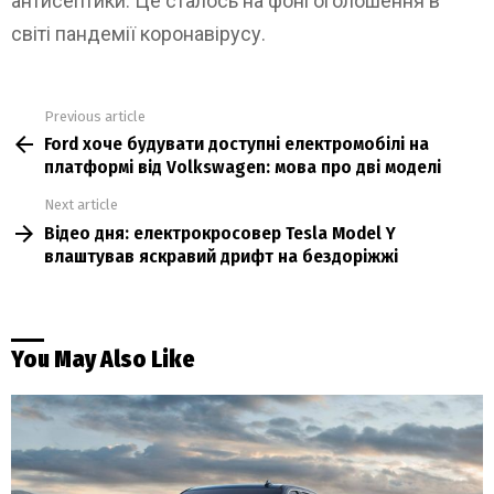
антисептики. Це сталось на фоні оголошення в
світі пандемії коронавірусу.
Previous article
See
Ford хоче будувати доступні електромобілі на
more
платформі від Volkswagen: мова про дві моделі
Next article
Відео дня: електрокросовер Tesla Model Y
влаштував яскравий дрифт на бездоріжжі
You May Also Like