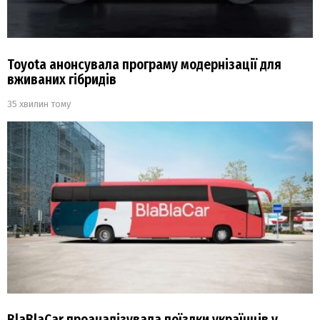
Toyota анонсувала програму модернізації для
вживаних гібридів
35 хвилин тому
BlaBlaCar проаналізувала поїздки українців у