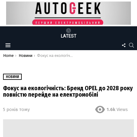
LATEST
FOLLO
S
Menu
US
You are here:
Home
Новини
Фокус на екологічність: Бренд OPEL до 2028 року повністю перейде на електромобілі
НОВИНИ
Фокус на екологічність: Бренд OPEL до 2028 року
повністю перейде на електромобілі
5 років тому
1.6k
Views