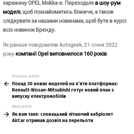
заражену OPEL Mokka-e. Переходьте
в шоу-рум
моделі
, щоб познайомитись ближче, а також
слідкувати за нашими новинами, щоб бути в курсі
всіх новинок Бренду.
Як раніше повідомляв Autogeek, 21 січня 2022
року
компанії Opel виповнилося 160 років
.
Previous article
See
Понад 30 нових моделей на п’яти платформах:
more
Renault-Nissan-Mitsubishi готує новий план з
випуску електромобілів
Next article
Як вам таке: словацький літаючий кабріолет
AirCar отримав дозвіл на перельоти