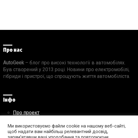
Про нас
AutoGeek
– блог про високі технології в автомобілях.
Був створений у 2013 році. Новини про електромобілі,
гібриди і пристрої, що спрощують життя автомобіліста.
Інфо
Про проект
Реклама на сайті
Ми використовуємо файли cookie на нашому веб-сайті,
Правила використання матеріалів
щоб надати вам найбільш релевантний досвід,
запам’ятавши ваші уподобання та повторюючи