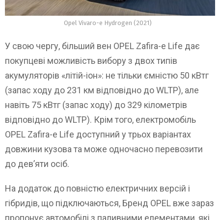
Opel Vivaro-e Hydrogen (2021)
У свою чергу, більший вен OPEL Zafira-e Life дає
покупцеві можливість вибору з двох типів
акумуляторів «літій-іон»: не тільки ємністю 50 кВтг
(запас ходу до 231 км відповідно до WLTP), але
навіть 75 кВтг (запас ходу) до 329 кілометрів
відповідно до WLTP). Крім того, електромобіль
OPEL Zafira-e Life доступний у трьох варіантах
довжини кузова та може одночасно перевозити
до дев’яти осіб.
На додаток до повністю електричних версій і
гібридів, що підключаються, Бренд OPEL вже зараз
пропонує автомобілі з паливними елементами, які