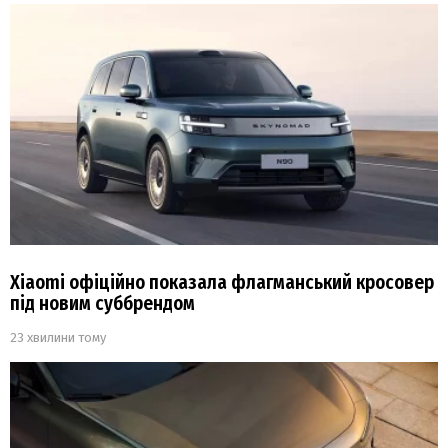
Xiaomi офіційно показала флагманський кросовер
під новим суббрендом
23 хвилини тому