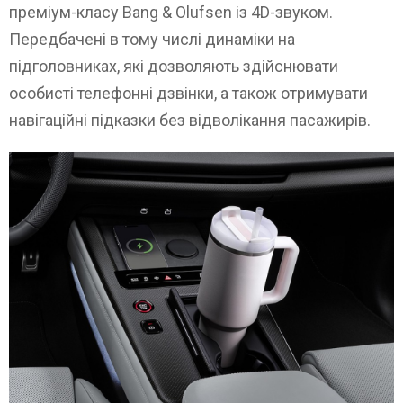
преміум-класу Bang & Olufsen із 4D-звуком.
Передбачені в тому числі динаміки на
підголовниках, які дозволяють здійснювати
особисті телефонні дзвінки, а також отримувати
навігаційні підказки без відволікання пасажирів.