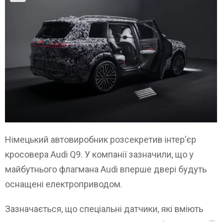
Німецький автовиробник розсекретив інтер’єр
кросовера Audi Q9. У компанії зазначили, що у
майбутнього флагмана Audi вперше двері будуть
оснащені електроприводом.
Зазначається, що спеціальні датчики, які вміють