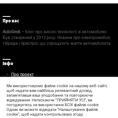
Про нас
AutoGeek
– блог про високі технології в автомобілях.
Був створений у 2013 році. Новини про електромобілі,
гібриди і пристрої, що спрощують життя автомобіліста.
Інфо
Про проект
Реклама на сайті
Правила використання матеріалів
Ми використовуємо файли cookie на нашому веб-сайті,
щоб надати вам найбільш релевантний досвід,
запам’ятавши ваші уподобання та повторюючи
відвідування. Натискаючи “ПРИЙНЯТИ УСІ”, ви
погоджуєтесь на використання ВСІХ файлів cookie.
Підпишись на AutoGeek!
Однак ви можете відвідати "Налаштування файлів
cookie", щоб надати контрольовану згоду.
facebook
twitter
instagram
youtube
tumblr
linkedin