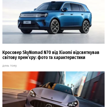
Кросовер SkyNomad N70 від Xiaomi відсвяткував
світову прем’єру: фото та характеристики
день тому