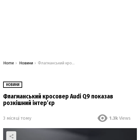
You are here:
Home
Новини
Флагманський кросовер Audi Q9 показав розкішний інтер’єр
НОВИНИ
Флагманський кросовер Audi Q9 показав
розкішний інтер’єр
3 місяці тому
1.3k
Views