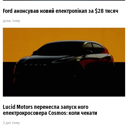
Ford анонсував новий електропікап за $28 тисяч
день тому
Lucid Motors перенесла запуск ного
електрокросовера Cosmos: коли чекати
2 дні тому