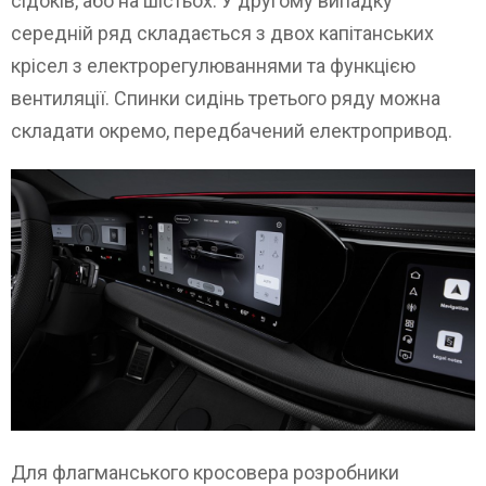
сідоків, або на шістьох. У другому випадку
середній ряд складається з двох капітанських
крісел з електрорегулюваннями та функцією
вентиляції. Спинки сидінь третього ряду можна
складати окремо, передбачений електропривод.
Для флагманського кросовера розробники