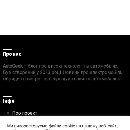
Про нас
AutoGeek
– блог про високі технології в автомобілях.
Був створений у 2013 році. Новини про електромобілі,
гібриди і пристрої, що спрощують життя автомобіліста.
Інфо
Про проект
Реклама на сайті
Правила використання матеріалів
Ми використовуємо файли cookie на нашому веб-сайті,