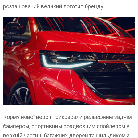
розташований великий логотип бренду.
Корму нової версії прикрасили рельєфним заднім
бампером, спортивним роздвоєним спойлером у
верхній частині багажних дверей та шильдиком з