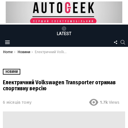
LATEST
FOLLO
S
Menu
US
You are here:
Home
Новини
Електричний Volkswagen Transporter отримав спортивну версію
НОВИНИ
Електричний Volkswagen Transporter отримав
спортивну версію
6 місяців тому
1.7k
Views