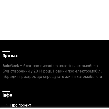
Про нас
AutoGeek
– блог про високі технології в автомобілях.
Був створений у 2013 році. Новини про електромобілі,
гібриди і пристрої, що спрощують життя автомобіліста.
Інфо
Про проект