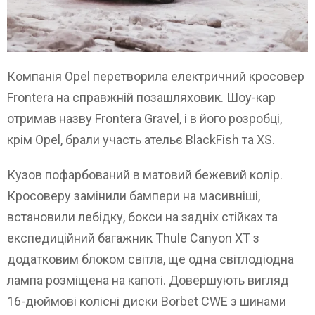
Компанія Opel перетворила електричний кросовер
Frontera на справжній позашляховик. Шоу-кар
отримав назву Frontera Gravel, і в його розробці,
крім Opel, брали участь ательє BlackFish та XS.
Кузов пофарбований в матовий бежевий колір.
Кросоверу замінили бампери на масивніші,
встановили лебідку, бокси на задніх стійках та
експедиційний багажник Thule Canyon XT з
додатковим блоком світла, ще одна світлодіодна
лампа розміщена на капоті. Довершують вигляд
16-дюймові колісні диски Borbet CWE з шинами