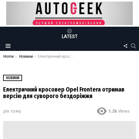
LATEST
FOLLO
S
Menu
US
You are here:
Home
Новини
Електричний кросовер Opel Frontera отримав версію для суворого бездоріжжя
НОВИНИ
Електричний кросовер Opel Frontera отримав
версію для суворого бездоріжжя
рік тому
1.2k
Views