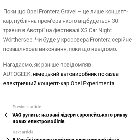
Поки що Opel Frontera Gravel – це лише концепт-
кар, публічна прем’єра якого відбудеться 30
травня в Австрії на фестивалі XS Car Night
Wörthersee. Чи буде у кросовера Frontera серійне
позашляхове виконання, поки що невідомо.
Нагадаємо, як раніше повідомляв
AUTOGEEK,
німецький автовиробник показав
електричний концепт-кар Opel Experimental
.
Previous article
See
VAG рулить: названі лідери європейського ринку
more
нових електромобілів
Next article
В Україні вперше помітили електричний пікап