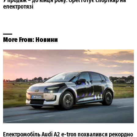
У продаж – до кінця року: Opel готує спорткар на
електротязі
More From:
Новини
Електромобіль Audi A2 e-tron похвалився рекордно