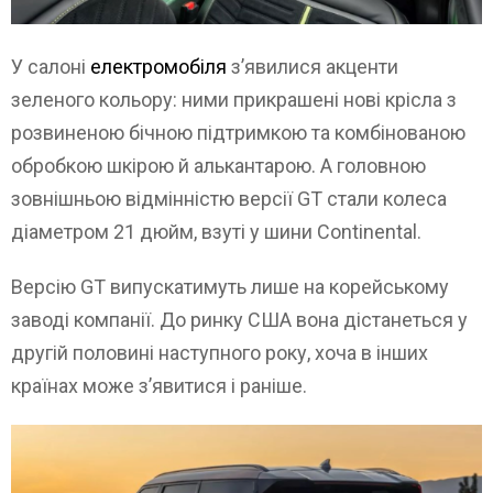
У салоні
електромобіля
з’явилися акценти
зеленого кольору: ними прикрашені нові крісла з
розвиненою бічною підтримкою та комбінованою
обробкою шкірою й алькантарою. А головною
зовнішньою відмінністю версії GT стали колеса
діаметром 21 дюйм, взуті у шини Continental.
Версію GT випускатимуть лише на корейському
заводі компанії. До ринку США вона дістанеться у
другій половині наступного року, хоча в інших
країнах може з’явитися і раніше.