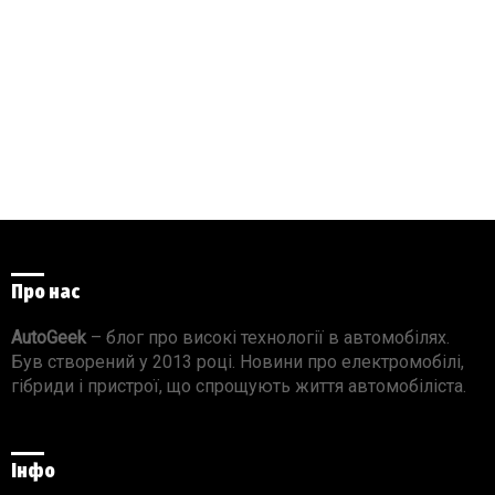
Про нас
AutoGeek
– блог про високі технології в автомобілях.
Був створений у 2013 році. Новини про електромобілі,
гібриди і пристрої, що спрощують життя автомобіліста.
Інфо