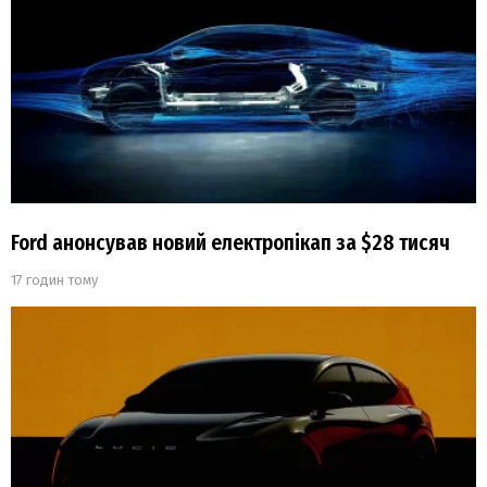
Ford анонсував новий електропікап за $28 тисяч
17 годин тому