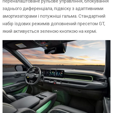
переналаштоване рульове управління, блокування
заднього диференціала, підвіску з адаптивними
амортизаторами і потужніші гальма. Стандартний
набір їздових режимів доповнений пресетом GT,
який активується зеленою кнопкою на кермі.