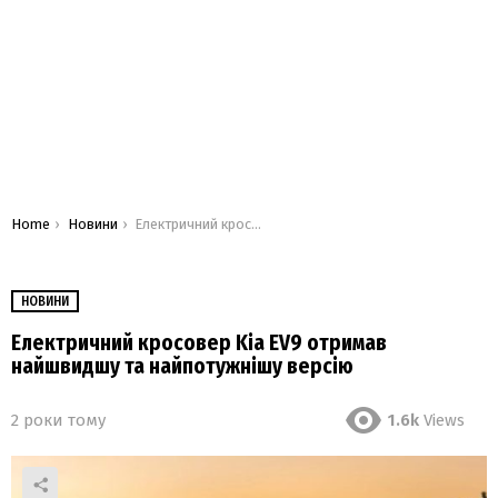
You are here:
Home
Новини
Електричний кросовер Kia EV9 отримав найшвидшу та найпотужнішу версію
НОВИНИ
Електричний кросовер Kia EV9 отримав
найшвидшу та найпотужнішу версію
2 роки тому
1.6k
Views