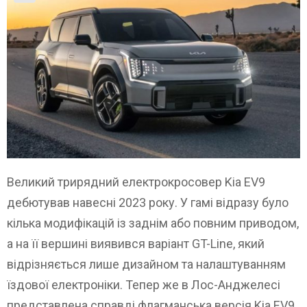
Великий трирядний електрокросовер Kia EV9
дебютував навесні 2023 року. У гамі відразу було
кілька модифікацій із заднім або повним приводом,
а на її вершині виявився варіант GT-Line, який
відрізняється лише дизайном та налаштуванням
їздової електроніки. Тепер же в Лос-Анджелесі
представлена ​​справді флагманська версія Kia EV9