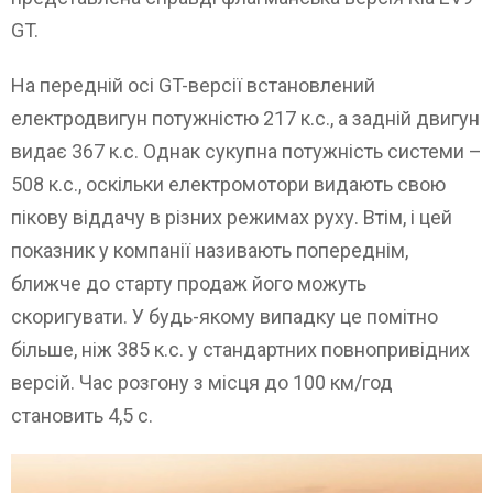
GT.
На передній осі GT-версії встановлений
електродвигун потужністю 217 к.с., а задній двигун
видає 367 к.с. Однак сукупна потужність системи –
508 к.с., оскільки електромотори видають свою
пікову віддачу в різних режимах руху. Втім, і цей
показник у компанії називають попереднім,
ближче до старту продаж його можуть
скоригувати. У будь-якому випадку це помітно
більше, ніж 385 к.с. у стандартних повнопривідних
версій. Час розгону з місця до 100 км/год
становить 4,5 с.