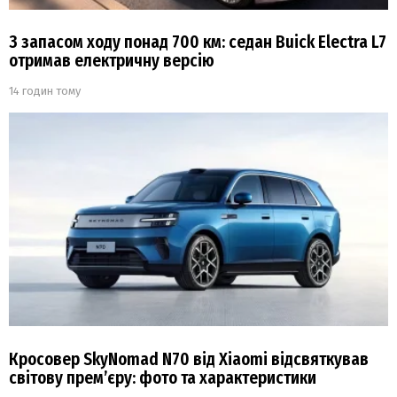
З запасом ходу понад 700 км: седан Buick Electra L7
отримав електричну версію
14 годин тому
Кросовер SkyNomad N70 від Xiaomi відсвяткував
світову прем’єру: фото та характеристики