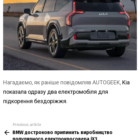
Нагадаємо, як раніше повідомляв AUTOGEEK,
Kia
показала одразу два електромобіля для
підкорення бездоріжжя
.
Previous article
See
BMW достроково припинить виробництво
more
популярного електрокросовера iX3